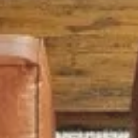
Camere
minime
Qualsiasi
1
2
3
4
5