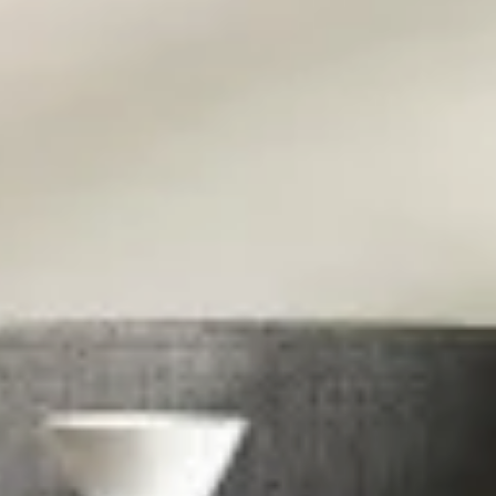
Qualsiasi
1
2
3
4
5
5+
Bagni