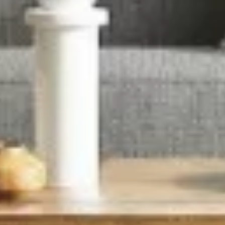
minimi
Qualsiasi
1
2
3
4
5
5+