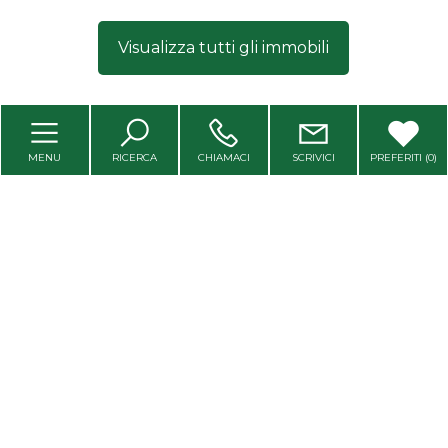
Visualizza tutti gli immobili
Rif.
1018
MENU
RICERCA
CHIAMACI
SCRIVICI
PREFERITI (
0
)
Casa indipendente in vendita
Montaldo di Mondovì(CN)
In Vendita casa indipendente su Due Livelli con