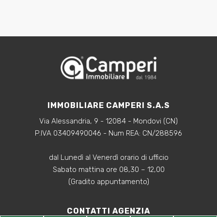
Qualsiasi
1
2
3
IMMOBILIARE CAMPERI S.A.S
Via Alessandria, 9 - 12084 - Mondovi (CN)
4
P.IVA 03409490046 - Num REA: CN/288596
5
dal Lunedì al Venerdì orario di ufficio
Sabato mattina ore 08,30 – 12,00
5+
(Gradito appuntamento)
CONTATTI AGENZIA
Bagni