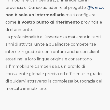
Immobiliare Camperi s.a.s., prima agenzia in
provincia di Cuneo ad aderire al progetto
,
Da € 50.000 a € 100.000
non è solo un intermediario
ma si configura
Da € 100.000 a € 200.000
come
il Vostro punto di riferimento
provinciale
di riferimento.
Da € 200.000 a € 400.000
La professionalità e l’esperienza maturata in tanti
anni di attività, unite a qualificate competenze
Da € 400.000 a € 600.000
interne in grado di confrontarsi anche con clienti
esteri nella loro lingua originale consentono
Da € 600.000 a € 800.000
all’immobiliare Camperi s.a.s. un profilo di
consulente globale preciso ed efficiente in grado
Da € 800.000 a € 1.000.000
di guidarVi attraverso la complessa burocrazia del
mercato immobiliare.
Da € 1.000.000 a € 2.000.000
Da € 2.000.000 a € 5.000.000