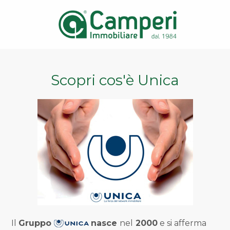
Contratto
HOME
Qualsiasi
PAGE
Scopri cos'è Unica
Vendita
CHI SIAMO
Affitto
IMMOBILI
VALUTA
Scegli
dove
IMMOBILE
cercare
LAVORA
Provincia
CON
Il
Gruppo
nasce
nel
2000
e si afferma