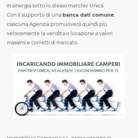
Industriali
in sinergia sotto lo stesso marchio Unica.
Con il supporto di una
banca dati comune
,
Terreni
ciascuna Agenzia promuoverà quindi più
velocemente la vendita o locazione a valori
Prezzo
massimi e corretti di mercato.
Qualsiasi
Fino a € 5.000
Da € 5.000 a € 10.000
Da € 10.000 a € 20.000
Da € 20.000 a € 50.000