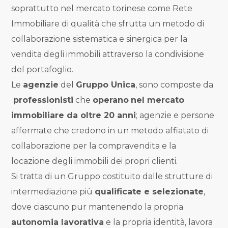
NOI
Comune
soprattutto nel mercato torinese come Rete
Immobiliare di qualità che sfrutta un metodo di
COSA
collaborazione sistematica e sinergica per la
CERCANO
vendita degli immobili attraverso la condivisione
del portafoglio.
I
Tipologia
Le
agenzie
del
Gruppo Unica
, sono composte da
NOSTRI
-
professionisti
che
operano
nel mercato
multiscelta
CLIENTI
immobiliare da oltre 20 anni
; agenzie e persone
affermate che credono in un metodo affiatato di
Qualsiasi
CONTATTACI
collaborazione per la compravendita e la
locazione degli immobili dei propri clienti.
Residenziali
Si tratta di un Gruppo costituito dalle strutture di
intermediazione più
qualificate e selezionate
,
Commerciali
dove ciascuno pur mantenendo la propria
autonomia lavorativa
e la propria identità, lavora