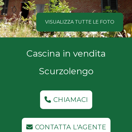
NOI
Comune
COSA
VISUALIZZA TUTTE LE FOTO
CERCANO
I
Tipologia
Cascina in vendita
NOSTRI
-
multiscelta
CLIENTI
Scurzolengo
Qualsiasi
CONTATTACI
Residenziali
CHIAMACI
Commerciali
CONTATTA L'AGENTE