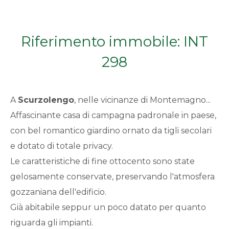
Qualsiasi
Riferimento immobile: INT
1
298
2
A
Scurzolengo
, nelle vicinanze di Montemagno...
3
Affascinante casa di campagna padronale in paese,
con bel romantico giardino ornato da tigli secolari
4
e dotato di totale privacy.
5
Le caratteristiche di fine ottocento sono state
gelosamente conservate, preservando l'atmosfera
5+
gozzaniana dell'edificio.
Già abitabile seppur un poco datato per quanto
riguarda gli impianti.
Bagni