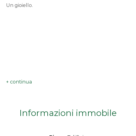
Un gioiello.
minimi
Qualsiasi
1
2
3
4
Informazioni immobile
5
5+