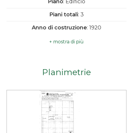
Piano
: Edificio
Camere
Piani totali
: 3
minime
Anno di costruzione
: 1920
Qualsiasi
1
Planimetrie
2
3
4
5