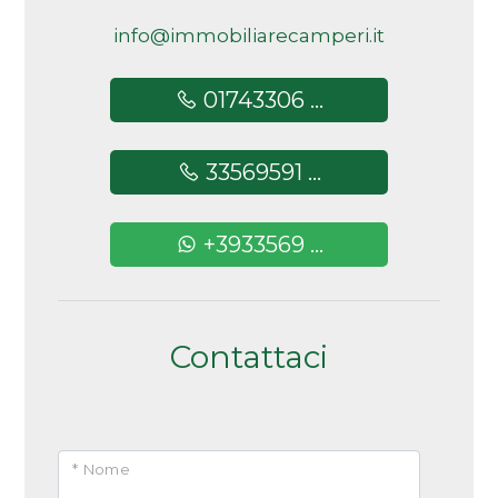
5+
info@immobiliarecamperi.it
01743306 ...
Altre
opzioni
33569591 ...
-
multiscelta
+3933569 ...
Giardino
Posto auto/Box
Contattaci
Balcone/Terrazzo
Ascensore
* Nome