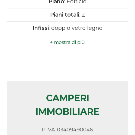
Piano
: Edificio
Camere
Piani totali
: 2
minime
Infissi
: doppio vetro legno
Qualsiasi
Anno di costruzione
: 1960
1
2
3
CAMPERI
IMMOBILIARE
4
5
P.IVA: 03409490046