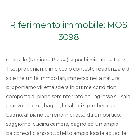
Qualsiasi
Riferimento immobile: MOS
1
3098
2
Coassolo (Regione Plassa). a pochi minuti da Lanzo
3
T.se, proponiamo in piccolo contesto residenziale di
sole tre unità immobilari, immerso nella natura,
4
proponiamo villetta sciera in ottime condizioni
5
composta al piano seminterrato da: ingresso su sala
pranzo, cucina, bagno, locale di sgombero, un
5+
bagno, al piano terreno: ingresso da un portico,
soggiorno, cucina camera, bagno ed un ampio
balcone.al piano sottotetto ampio locale abitabile
Bagni