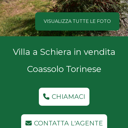
NOI
Comune
COSA
VISUALIZZA TUTTE LE FOTO
CERCANO
I
Tipologia
Villa a Schiera in vendita
NOSTRI
-
multiscelta
CLIENTI
Coassolo Torinese
Qualsiasi
CONTATTACI
Residenziali
CHIAMACI
Commerciali
CONTATTA L'AGENTE