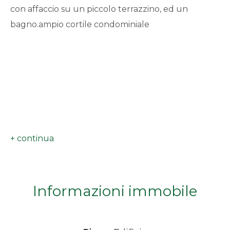
con affaccio su un piccolo terrazzino, ed un
minimi
bagno.ampio cortile condominiale
Qualsiasi
1
2
3
4
Informazioni immobile
5
5+