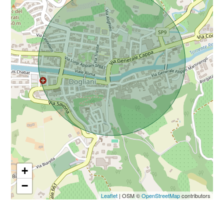
Da € 5.000.000 a € 10.000.000
Oltre € 10.000.000
Totale
mq
+
−
Locali
Leaflet
| OSM ©
OpenStreetMap
contributors
minimi