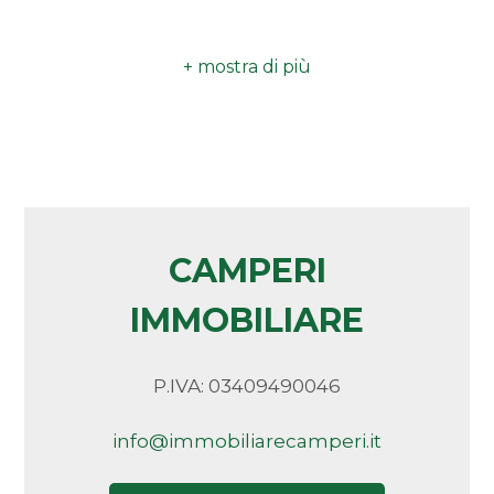
ovest con la statale Torino - Savona, ad est con la
Camere
fascia collinare di San Giorgio, a sud con la collina di
minime
Madonna delle Grazie e a nord con l'abitato di
Dogliani
. L'area presenta una forma regolare e
Qualsiasi
risulta quasi totalmente pianeggiante, modellata
nel tempo con scavi e riporti per le esigenze di
1
lavorazione della fornace.
CAMPERI
2
IMMOBILIARE
3
P.IVA: 03409490046
4
info@immobiliarecamperi.it
5