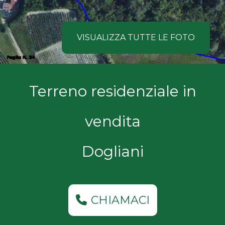
NOI
Comune
COSA
VISUALIZZA TUTTE LE FOTO
CERCANO
I
Tipologia
Terreno residenziale in
NOSTRI
-
multiscelta
CLIENTI
vendita
Qualsiasi
CONTATTACI
Dogliani
Residenziali
Commerciali
CHIAMACI