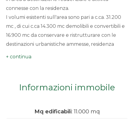
minimi
connesse con la residenza.
I volumi esistenti sull'area sono pari a c.ca. 31.200
Qualsiasi
mc , di cui c.ca 14.300 mc demolibili e convertibili e
16.900 mc da conservare e ristrutturare con le
1
destinazioni urbanistiche ammesse, residenza
,attività commerciali, artigianali, turistico ricettive e
2
residenze per anziani,
Si tratta di un'area di grandi dimensioni inserita in
3
un contesto che, oltre alle destinazioni d'uso più
Informazioni immobile
tradizionali, ben si adatta a sviluppare iniziative che
4
necessitino di molta superficie coperta , da centri
studi e ricerche ad attività museali e/o ricettive di
5
Mq edificabili
: 11.000 mq
tipo turistico alberghiero, gastro enologico o
sportivo, piuttosto che di tipo sanitario riabilitativo.
5+
L'accessibilità al sito è ottima, confina infatti ad