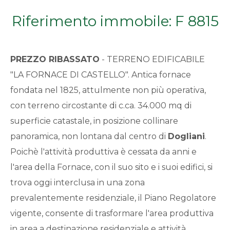
Qualsiasi
Riferimento immobile: F 8815
1
PREZZO RIBASSATO
- TERRENO EDIFICABILE
2
"LA FORNACE DI CASTELLO". Antica fornace
fondata nel 1825, attulmente non più operativa,
3
con terreno circostante di c.ca. 34.000 mq di
superficie catastale, in posizione collinare
4
panoramica, non lontana dal centro di
Dogliani
.
Poichè l'attività produttiva è cessata da anni e
5
l'area della Fornace, con il suo sito e i suoi edifici, si
trova oggi interclusa in una zona
5+
prevalentemente residenziale, il Piano Regolatore
vigente, consente di trasformare l'area produttiva
Bagni
in area a destinazione residenziale e attività