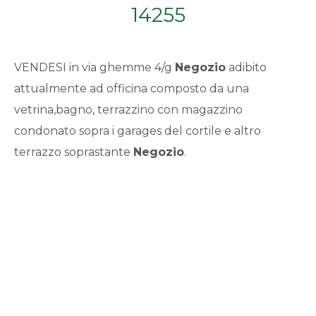
14255
Qualsiasi
1
VENDESI in via ghemme 4/g
Negozio
adibito
attualmente ad officina composto da una
2
vetrina,bagno, terrazzino con magazzino
condonato sopra i garages del cortile e altro
3
terrazzo soprastante
Negozio
.
4
5
5+
Bagni