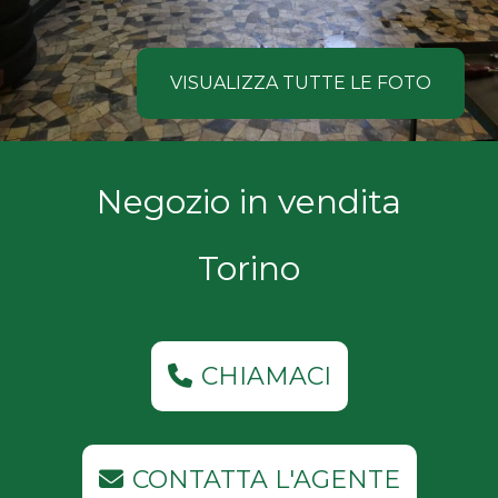
NOI
Comune
COSA
VISUALIZZA TUTTE LE FOTO
CERCANO
I
Tipologia
Negozio in vendita
NOSTRI
-
multiscelta
CLIENTI
Torino
Qualsiasi
CONTATTACI
Residenziali
CHIAMACI
Commerciali
CONTATTA L'AGENTE