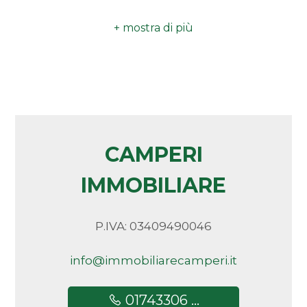
Spese condominio
: € 50
Camere
minime
Qualsiasi
1
CAMPERI
2
IMMOBILIARE
3
P.IVA: 03409490046
4
info@immobiliarecamperi.it
5
01743306 ...