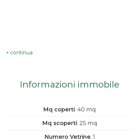
minimi
Qualsiasi
1
2
3
Informazioni immobile
4
Mq coperti
: 40 mq
5
Mq scoperti
: 25 mq
5+
Numero Vetrine
: 1