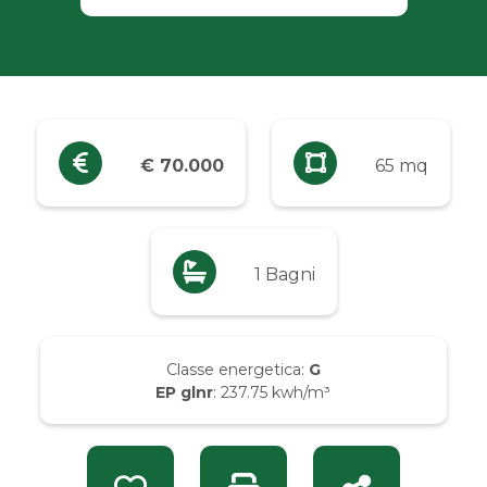
Industriali
Terreni
Prezzo
€ 70.000
65 mq
Qualsiasi
Fino a € 5.000
1 Bagni
Da € 5.000 a € 10.000
Classe energetica:
G
EP glnr
: 237.75 kwh/m³
Da € 10.000 a € 20.000
Da € 20.000 a € 50.000