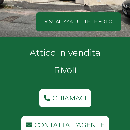
NOI
Comune
COSA
VISUALIZZA TUTTE LE FOTO
CERCANO
I
Tipologia
Attico in vendita
NOSTRI
-
multiscelta
CLIENTI
Rivoli
Qualsiasi
CONTATTACI
Residenziali
CHIAMACI
Commerciali
CONTATTA L'AGENTE