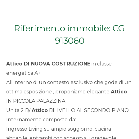
Qualsiasi
1
Riferimento immobile: CG
913060
2
3
Attico
DI NUOVA COSTRUZIONE
in classe
energetica A+
4
All'interno di un contesto esclusivo che gode di un
ottima esposizione , proponiamo elegante
Attico
5
IN PICCOLA PALAZZINA
Unità 2 B/
Attico
BILIVELLO AL SECONDO PIANO
5+
Internamente composto da:
Ingresso Living su ampio soggiorno, cucina
Bagni
abitabile, entrambi con accesso su gradevole