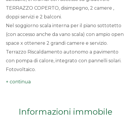
minimi
TERRAZZO COPERTO, disimpegno, 2 camere ,
doppi servizi e 2 balconi.
Qualsiasi
Nel soggiorno scala interna per il piano sottotetto
(con accesso anche da vano scala) con ampio open
1
space x ottenere 2 grandi camere e servizio.
Terrazzo Riscaldamento autonomo a pavimento
2
con pompa di calore, integrato con pannelli solari.
Fotovoltaico.
3
Predisposizione aria condizionata e antifurto
Possibilità di ampia scelta materiali sulla base di un
4
CAPITOLATO DI LIVELLO, che permette un'ottima
personalizzazione degli interni
5
Informazioni immobile
L'edificio rispetta i migliori concetti costruttivi ed
energetici atti a migliorare la qualità di vita.
5+
Possibilità di acquisto BOX AUTO ad € 25.000,00