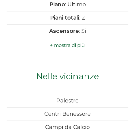
Piano
: Ultimo
Consegna prevista 2023
Camere
Piani totali
: 2
minime
Ascensore
: Si
Qualsiasi
Anno di costruzione
: 2022
1
Antenna Tv
: Condominiale
Aria Condizionata
Nelle vicinanze
2
Impianto Telefonico
3
Predisposizione allarme
Palestre
4
Centri Benessere
5
Campi da Calcio