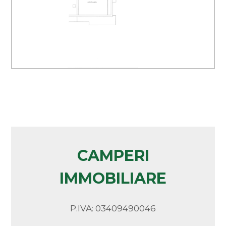
Bar
Arredato
Uffici postali
Nuova costruzione
Centri commerciali
Lusso
Uffici comunali
CAMPERI
IMMOBILIARE
P.IVA: 03409490046