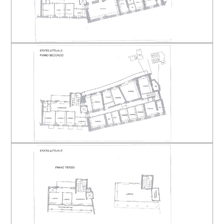
Arredato
Nuova costruzione
Lusso