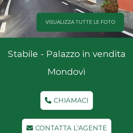
NOI
Comune
COSA
VISUALIZZA TUTTE LE FOTO
CERCANO
I
Tipologia
Stabile - Palazzo in vendita
NOSTRI
-
multiscelta
CLIENTI
Mondovì
Qualsiasi
CONTATTACI
Residenziali
CHIAMACI
Commerciali
CONTATTA L'AGENTE