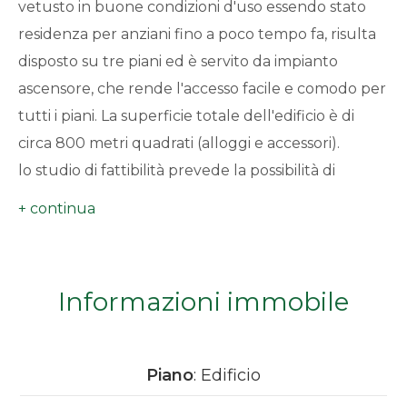
vetusto in buone condizioni d'uso essendo stato
minimi
residenza per anziani fino a poco tempo fa, risulta
disposto su tre piani ed è servito da impianto
Qualsiasi
ascensore, che rende l'accesso facile e comodo per
tutti i piani. La superficie totale dell'edificio è di
1
circa 800 metri quadrati (alloggi e accessori).
lo studio di fattibilità prevede la possibilità di
2
realizzazione nove appartamenti (mono - bi e
trilocali) di cui 4 alloggi con giardino esclusivo al
3
piano, accessoriati con cantine e sgomberi, due/tre
autorimesse e posti auto privati ed esclusivi.
4
Informazioni immobile
Eventuale altra soluzione potrebbe essere la
sistemazione delle camere con bagni per
5
eventuale attività di bed & breakfast o di
Piano
: Edificio
5+
affittacamere