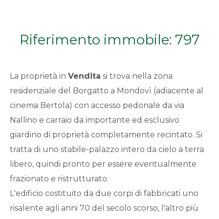
Qualsiasi
Riferimento immobile: 797
1
2
La proprietà in
Vendita
si trova nella zona
residenziale del Borgatto a Mondovì (adiacente al
3
cinema Bertola) con accesso pedonale da via
Nallino e carraio da importante ed esclusivo
4
giardino di proprietà completamente recintato. Si
tratta di uno stabile-palazzo intero da cielo a terra
5
libero, quindi pronto per essere eventualmente
frazionato e ristrutturato.
5+
L'edificio costituito da due corpi di fabbricati uno
risalente agli anni 70 del secolo scorso, l'altro più
Bagni