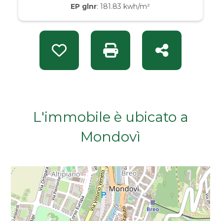
EP glnr
: 181.83 kwh/m²
Da € 50.000 a € 100.000
Da € 100.000 a € 200.000
Preferiti: Rif. 797
Stampa: Rif. 797
Condividi
Da € 200.000 a € 400.000
Da € 400.000 a € 600.000
L'immobile è ubicato a
Da € 600.000 a € 800.000
Mondovì
Da € 800.000 a € 1.000.000
Da € 1.000.000 a € 2.000.000
Da € 2.000.000 a € 5.000.000