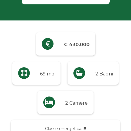
Industriali
Terreni
Prezzo
€ 430.000
Qualsiasi
Fino a € 5.000
69 mq
2 Bagni
Da € 5.000 a € 10.000
2 Camere
Da € 10.000 a € 20.000
Da € 20.000 a € 50.000
Classe energetica:
E