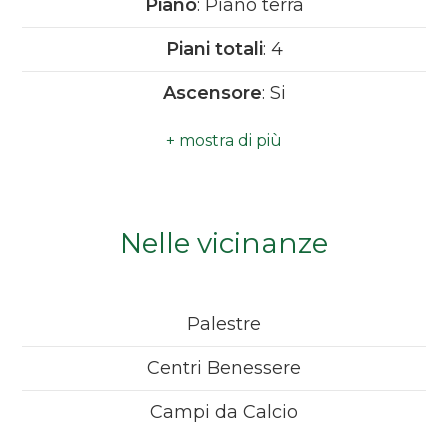
Piano
: Piano terra
Camere
Piani totali
: 4
minime
Ascensore
: Si
Qualsiasi
Anno di costruzione
: 1960
Spese condominio
: € 30
1
Distanza mare/lago
: 80 mt.
Nelle vicinanze
2
3
Palestre
4
Centri Benessere
Campi da Calcio
5