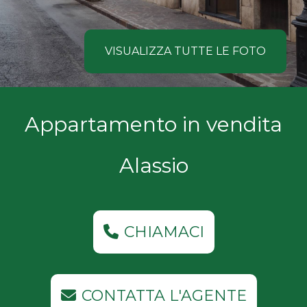
NOI
Comune
COSA
VISUALIZZA TUTTE LE FOTO
CERCANO
I
Tipologia
Appartamento in vendita
NOSTRI
-
multiscelta
CLIENTI
Alassio
Qualsiasi
CONTATTACI
Residenziali
CHIAMACI
Commerciali
CONTATTA L'AGENTE