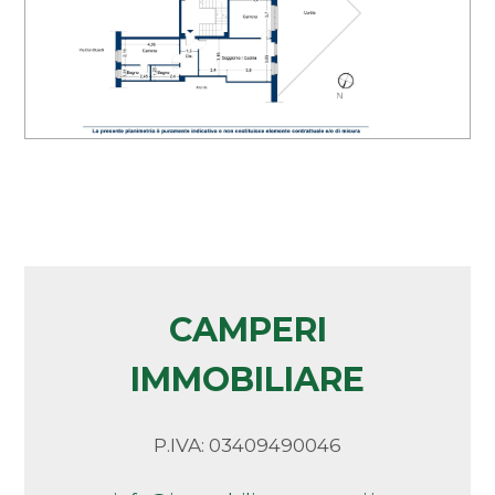
Bar
Arredato
Uffici postali
Nuova costruzione
Centri commerciali
Uffici comunali
Lusso
CAMPERI
IMMOBILIARE
P.IVA: 03409490046