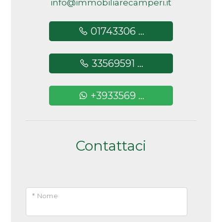
info@immobiliarecamperi.it
01743306 ...
33569591 ...
+3933569 ...
Contattaci
* Nome