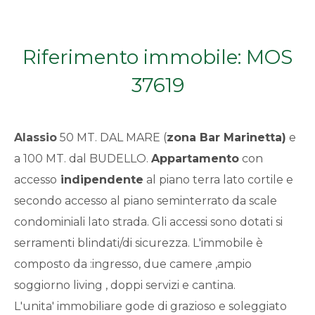
Qualsiasi
Riferimento immobile: MOS
1
37619
2
Alassio
50 MT. DAL MARE (
zona Bar Marinetta)
e
3
a 100 MT. dal BUDELLO.
Appartamento
con
accesso
indipendente
al piano terra lato cortile e
4
secondo accesso al piano seminterrato da scale
5
condominiali lato strada. Gli accessi sono dotati si
serramenti blindati/di sicurezza. L'immobile è
5+
composto da :ingresso, due camere ,ampio
soggiorno living , doppi servizi e cantina.
L'unita' immobiliare gode di grazioso e soleggiato
Bagni