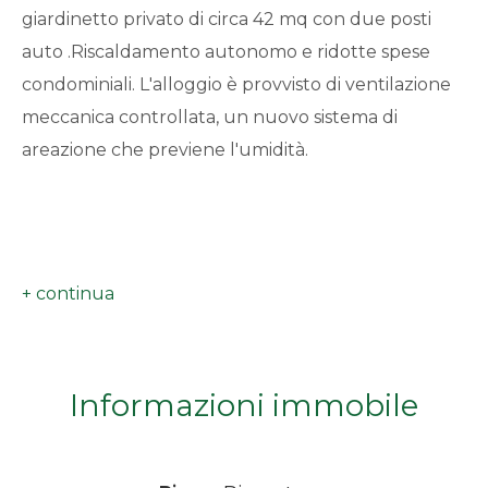
giardinetto privato di circa 42 mq con due posti
minimi
auto .Riscaldamento autonomo e ridotte spese
condominiali. L'alloggio è provvisto di ventilazione
Qualsiasi
meccanica controllata, un nuovo sistema di
1
areazione che previene l'umidità.
2
3
4
Informazioni immobile
5
5+