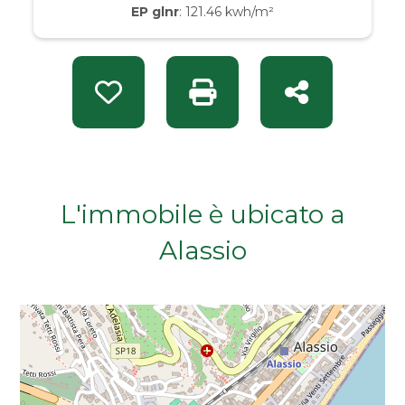
EP glnr
: 121.46 kwh/m²
Da € 50.000 a € 100.000
Da € 100.000 a € 200.000
Preferiti: Rif. MOS 37619
Stampa: Rif. MOS 37619
Condividi
Da € 200.000 a € 400.000
Da € 400.000 a € 600.000
L'immobile è ubicato a
Da € 600.000 a € 800.000
Alassio
Da € 800.000 a € 1.000.000
Da € 1.000.000 a € 2.000.000
Da € 2.000.000 a € 5.000.000