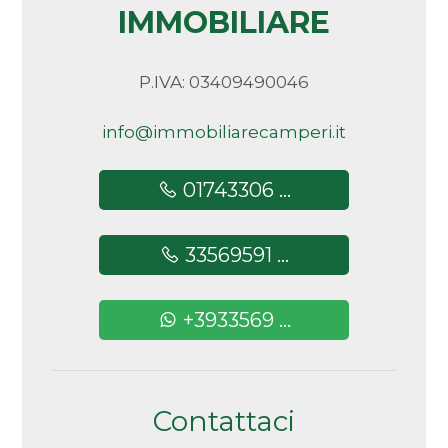
IMMOBILIARE
5+
P.IVA: 03409490046
Altre
opzioni
info@immobiliarecamperi.it
-
multiscelta
01743306 ...
Giardino
33569591 ...
Posto auto/Box
+3933569 ...
Balcone/Terrazzo
Ascensore
Contattaci