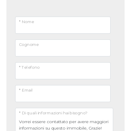
Arredato
* Nome
Nuova costruzione
Lusso
Cognome
* Telefono
* Email
* Di quali informazioni hai bisogno?