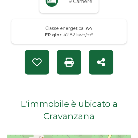
9 Camere
Da € 50.000 a € 100.000
Da € 100.000 a € 200.000
Classe energetica:
A4
EP glnr
: 42.82 kwh/m²
Da € 200.000 a € 400.000
Da € 400.000 a € 600.000
Preferiti: Rif. INT 14599
Stampa: Rif. INT 14599
Condividi
Da € 600.000 a € 800.000
Da € 800.000 a € 1.000.000
L'immobile è ubicato a
Cravanzana
Da € 1.000.000 a € 2.000.000
Da € 2.000.000 a € 5.000.000