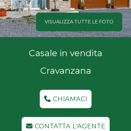
NOI
Comune
COSA
VISUALIZZA TUTTE LE FOTO
CERCANO
I
Tipologia
Casale in vendita
NOSTRI
-
multiscelta
CLIENTI
Cravanzana
Qualsiasi
CONTATTACI
Residenziali
CHIAMACI
Commerciali
CONTATTA L'AGENTE