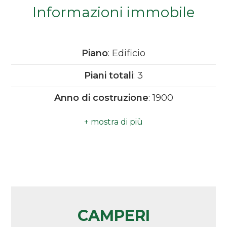
Informazioni immobile
Camere
minime
Piano
: Edificio
Qualsiasi
Piani totali
: 3
1
Anno di costruzione
: 1900
Ripostiglio
2
Camino
3
Sanitari sospesi
4
Vasca idromassaggio
CAMPERI
5