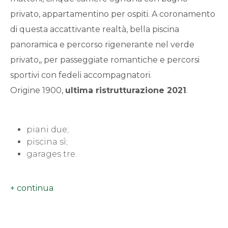
minimi
privato, appartamentino per ospiti. A coronamento
di questa accattivante realtà, bella piscina
Qualsiasi
panoramica e percorso rigenerante nel verde
privato,, per passeggiate romantiche e percorsi
1
sportivi con fedeli accompagnatori.
Origine 1900,
ultima ristrutturazione 2021
.
2
3
piani due;
piscina sì;
garages tre.
4
5
5+