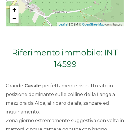
Qualsiasi
+
−
1
Leaflet
| OSM ©
OpenStreetMap
contributors
2
Riferimento immobile: INT
3
14599
4
Grande
Casale
perfettamente ristrutturato in
5
posizione dominante sulle colline della Langa a
mezz'ora da Alba, al riparo da afa, zanzare ed
5+
inquinamento.
Zona giorno estremamente suggestiva con volta in
Bagni
mattoni, cinque camere ognuna con bagno