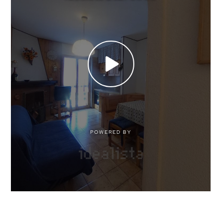
competenza.
Arredato
"Unica" , non è solo un intermediario ma si
configura come il Vostro punto di riferimento
Nuova costruzione
provinciale di riferimento.
La professionalità e l'esperienza maturata in tanti
Lusso
anni di attività, unite a qualificate competenze
interne in grado di confrontarsi anche con clienti
esteri nella loro lingua originale ci consentono un
profilo di consulente globale preciso ed efficiente
in grado di guidarvi attraverso la complessa
burocrazia del mercato immobiliare.
Troverete le agenzie del gruppo a Mondovì -
Cuneo - Torino città e provincia - Bardonecchia -
Asti - San Remo - Nizza - Milano - Siena e Volterra