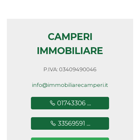
CAMPERI
IMMOBILIARE
P.IVA: 03409490046
info@immobiliarecamperi.it
01743306 ...
33569591 ...