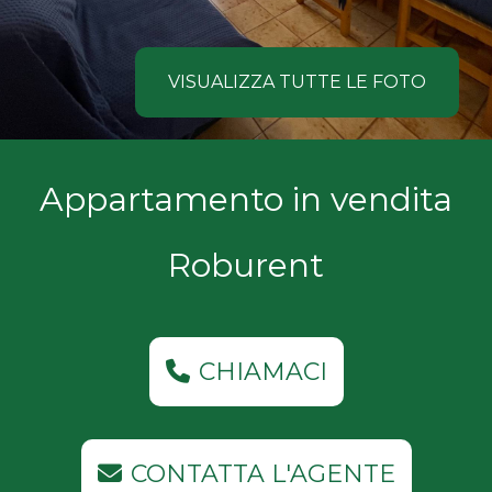
NOI
Comune
COSA
VISUALIZZA TUTTE LE FOTO
CERCANO
I
Tipologia
Appartamento in vendita
NOSTRI
-
multiscelta
CLIENTI
Roburent
Qualsiasi
CONTATTACI
Residenziali
CHIAMACI
Commerciali
CONTATTA L'AGENTE