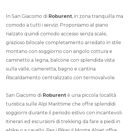
Qualsiasi
In San Giacomo di
Roburent
, in zona tranquilla ma
1
comodo a tutti i servizi. Proponiamo al piano
rialzato quindi comodo accesso senza scale,
2
grazioso bilocale completamento arredato in stile
montano con soggiorno con angolo cottura e
3
caminetto a legna, balcone con splendida vista
sulla valle, cameretta, bagno e cantina.
4
Riscaldamento centralizzato con termovalvole.
5
San Giacomo di
Roburent
è una piccola località
turistica sulle Alpi Marittime che offre splendidi
5+
soggiorni durante il periodo estivo con incantevoli
itinerari ed escursioni di trekking da fare a piedi in
Bagni
ebike o a cavallo. Per i Biker il Monte Alpet offre