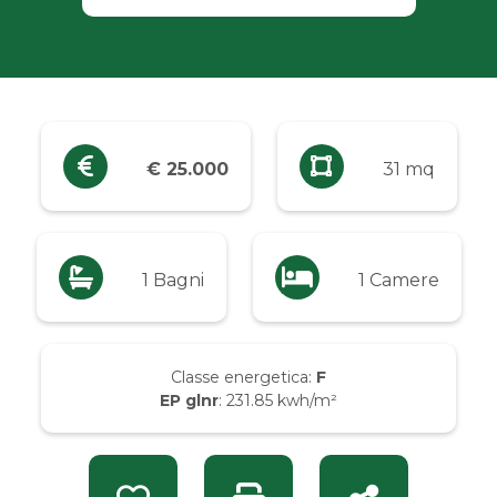
Industriali
Terreni
Prezzo
€ 25.000
31 mq
Qualsiasi
Fino a € 5.000
1 Bagni
1 Camere
Da € 5.000 a € 10.000
Classe energetica:
F
EP glnr
: 231.85 kwh/m²
Da € 10.000 a € 20.000
Da € 20.000 a € 50.000