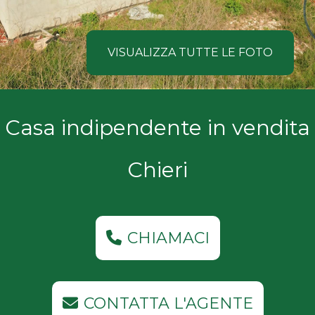
NOI
Comune
COSA
VISUALIZZA TUTTE LE FOTO
CERCANO
I
Tipologia
Casa indipendente in vendita
NOSTRI
-
multiscelta
CLIENTI
Chieri
Qualsiasi
CONTATTACI
Residenziali
CHIAMACI
Commerciali
CONTATTA L'AGENTE