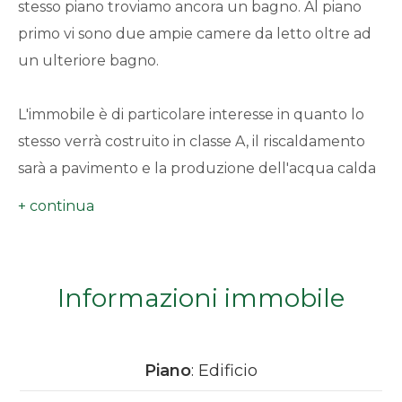
stesso piano troviamo ancora un bagno. Al piano
minimi
primo vi sono due ampie camere da letto oltre ad
un ulteriore bagno.
Qualsiasi
L'immobile è di particolare interesse in quanto lo
1
stesso verrà costruito in classe A, il riscaldamento
sarà a pavimento e la produzione dell'acqua calda
2
avverrà tramite pannelli solari. La casa sarà
interamente coibentata con isolante termico per il
3
risparmio energetico. Inoltre vi è un favoloso
giardino di circa 450 mq in piano e pertanto
4
Informazioni immobile
interamente sfruttabile.
5
L'immobile gode di un'ottima esposizione al sole, in
Piano
: Edificio
5+
quanto esposto a pieno sud. La proprietà inoltre,