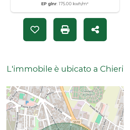
EP glnr
: 175.00 kwh/m²
Da € 50.000 a € 100.000
Da € 100.000 a € 200.000
Preferiti: Rif. NUO V000533
Stampa: Rif. NUO V00053
Condividi
Da € 200.000 a € 400.000
Da € 400.000 a € 600.000
L'immobile è ubicato a Chieri
Da € 600.000 a € 800.000
Da € 800.000 a € 1.000.000
Da € 1.000.000 a € 2.000.000
Da € 2.000.000 a € 5.000.000