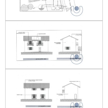
Uffici postali
Arredato
Centri commerciali
Nuova costruzione
Uffici comunali
Lusso