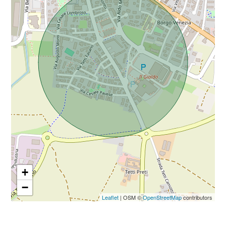
Da € 5.000.000 a € 10.000.000
Oltre € 10.000.000
Totale
mq
+
−
Locali
Leaflet
| OSM ©
OpenStreetMap
contributors
minimi