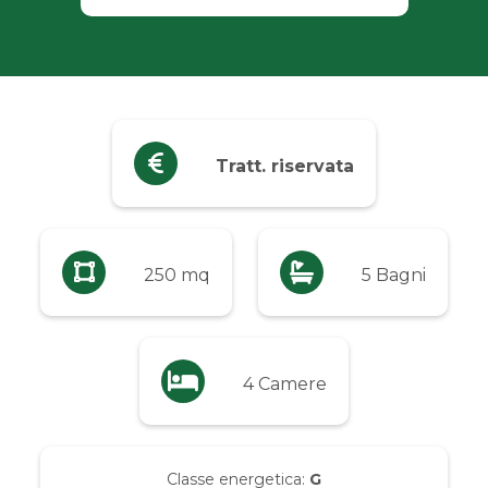
Industriali
Terreni
Prezzo
Tratt. riservata
Qualsiasi
Fino a € 5.000
250 mq
5 Bagni
Da € 5.000 a € 10.000
4 Camere
Da € 10.000 a € 20.000
Da € 20.000 a € 50.000
Classe energetica:
G