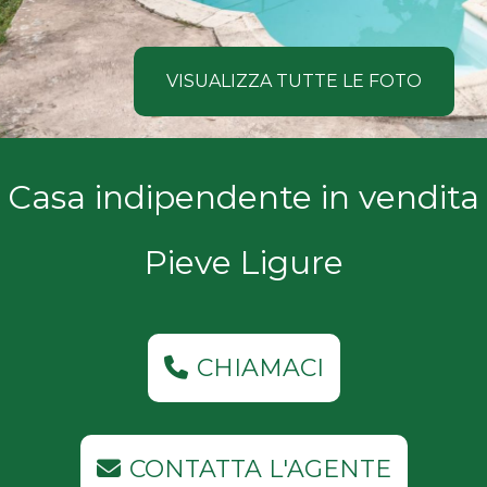
NOI
Comune
COSA
VISUALIZZA TUTTE LE FOTO
CERCANO
I
Tipologia
Casa indipendente in vendita
NOSTRI
-
multiscelta
CLIENTI
Pieve Ligure
Qualsiasi
CONTATTACI
Residenziali
CHIAMACI
Commerciali
CONTATTA L'AGENTE