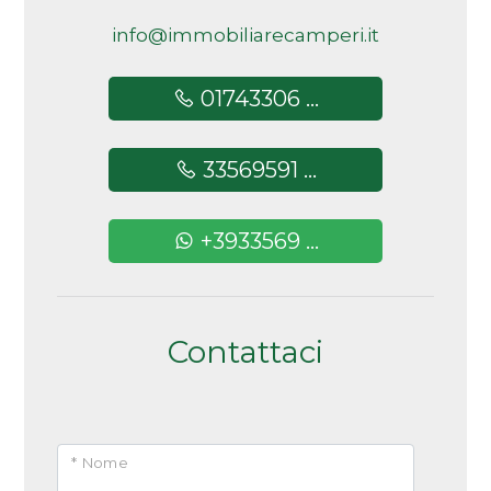
5+
info@immobiliarecamperi.it
01743306 ...
Altre
opzioni
33569591 ...
-
multiscelta
+3933569 ...
Giardino
Posto auto/Box
Contattaci
Balcone/Terrazzo
Ascensore
* Nome