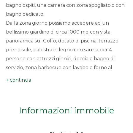
bagno ospiti, una camera con zona spogliatoio con
minimi
bagno dedicato.
Dalla zona giorno possiamo accedere ad un
Qualsiasi
bellissimo giardino di circa 1000 mq con vista
1
panoramica sul Golfo, dotato di piscina, terrazzo
prendisole, palestra in legno con sauna per 4
2
persone con attrezzi ginnici, doccia e bagno di
servizio, zona barbecue con lavabo e forno al
3
legna di grande dimensione.
Al piano superiore troviamo due camere da letto
4
con rispettivi bagni e una suite matrimoniale con
vasca idromassaggio in camera, doccia, cabina
Informazioni immobile
5
armadio e servizi.
La casa dispone di ogni tipo di confort e comodità,
5+
con un occhio di riguardo per la sicurezza: allarme