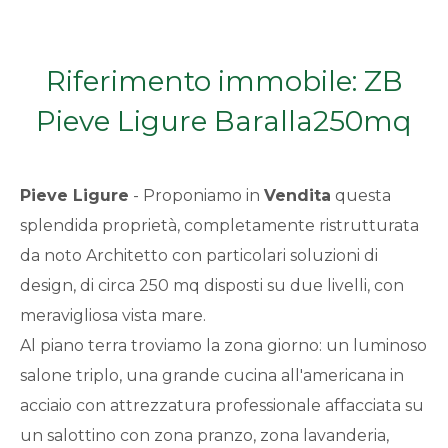
Qualsiasi
Riferimento immobile: ZB
1
Pieve Ligure Baralla250mq
2
Pieve Ligure
- Proponiamo in
Vendita
questa
3
splendida proprietà, completamente ristrutturata
da noto Architetto con particolari soluzioni di
4
design, di circa 250 mq disposti su due livelli, con
5
meravigliosa vista mare.
Al piano terra troviamo la zona giorno: un luminoso
5+
salone triplo, una grande cucina all'americana in
acciaio con attrezzatura professionale affacciata su
un salottino con zona pranzo, zona lavanderia,
Bagni