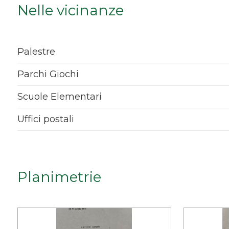
Nelle vicinanze
Qualsiasi
1
Palestre
2
Parchi Giochi
Scuole Elementari
3
Uffici postali
4
5
Planimetrie
5+
Bagni