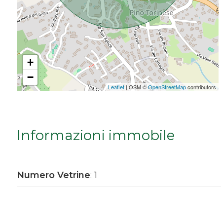
Da € 5.000.000 a € 10.000.000
Oltre € 10.000.000
+
−
Totale
Leaflet
| OSM ©
OpenStreetMap
contributors
mq
Informazioni immobile
Numero Vetrine
: 1
Locali
minimi