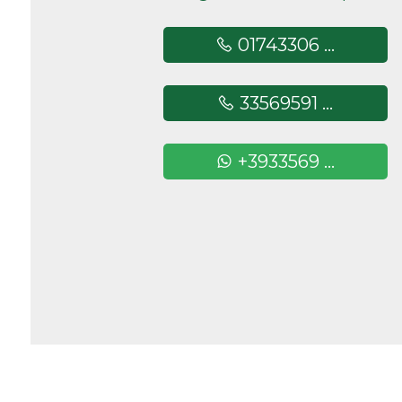
Camere
01743306 ...
minime
33569591 ...
Qualsiasi
+3933569 ...
1
2
3
4
5