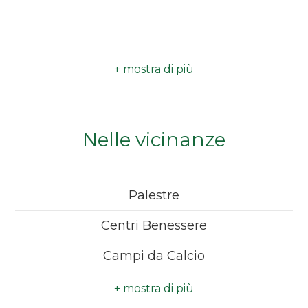
Camere
minime
Qualsiasi
1
Nelle vicinanze
2
Palestre
3
Centri Benessere
4
Campi da Calcio
Complessi Sportivi
5