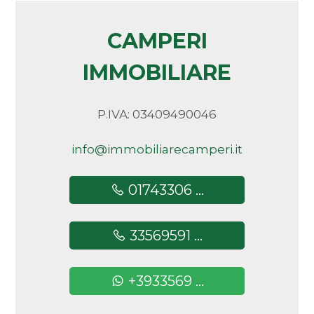
Uffici postali
Arredato
Centri commerciali
CAMPERI
Nuova costruzione
Uffici comunali
IMMOBILIARE
Lusso
P.IVA: 03409490046
info@immobiliarecamperi.it
01743306 ...
33569591 ...
+3933569 ...