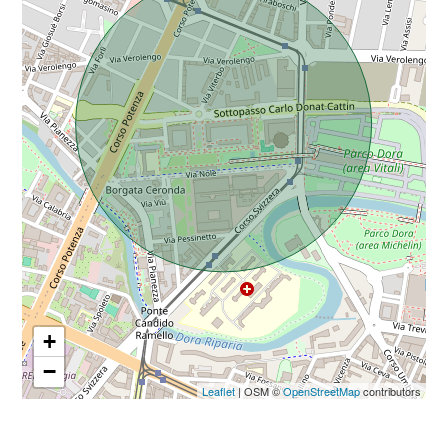
Da € 5.000.000 a € 10.000.000
Oltre € 10.000.000
Totale
mq
+
−
Locali
Leaflet
| OSM ©
OpenStreetMap
contributors
minimi