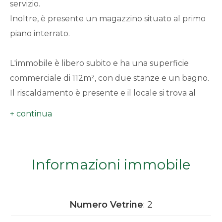
servizio.
minimi
Inoltre, è presente un magazzino situato al primo
piano interrato.
Qualsiasi
L'immobile è libero subito e ha una superficie
1
commerciale di 112m², con due stanze e un bagno.
Il riscaldamento è presente e il locale si trova al
2
piano terra.
3
Non lasciarti sfuggire questa opportunità
unica nel suo genere e contattaci subito per
4
Informazioni immobile
organizzare una visita!
5
Numero Vetrine
: 2
5+