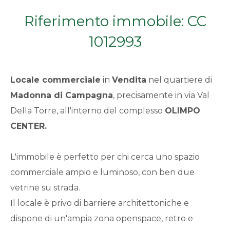
Qualsiasi
Riferimento immobile: CC
1012993
1
2
Locale commerciale
in
Vendita
nel quartiere di
Madonna di Campagna
, precisamente in via Val
3
Della Torre, all'interno del complesso
OLIMPO
CENTER.
4
L'immobile è perfetto per chi cerca uno spazio
5
commerciale ampio e luminoso, con ben due
vetrine su strada.
5+
Il locale è privo di barriere architettoniche e
dispone di un'ampia zona openspace, retro e
Bagni