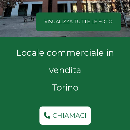
NOI
Comune
COSA
VISUALIZZA TUTTE LE FOTO
CERCANO
I
Tipologia
Locale commerciale in
NOSTRI
-
multiscelta
CLIENTI
vendita
Qualsiasi
CONTATTACI
Torino
Residenziali
Commerciali
CHIAMACI