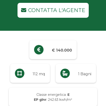
Industriali
CONTATTA L'AGENTE
Terreni
Prezzo
Qualsiasi
€ 140.000
Fino a € 5.000
Da € 5.000 a € 10.000
112 mq
1 Bagni
Da € 10.000 a € 20.000
Classe energetica:
E
EP glnr
: 242.63 kwh/m²
Da € 20.000 a € 50.000