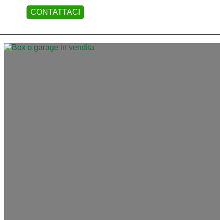
CONTATTACI
HOME PAGE
CHI SI
Contratto
HOME
PAGE
Scegli
dove
CHI
cercare
SIAMO
L'AGENZIA
SCOPRI
Tipologia
COS'È
-
multiscelta
UNICA
Qualsiasi
I