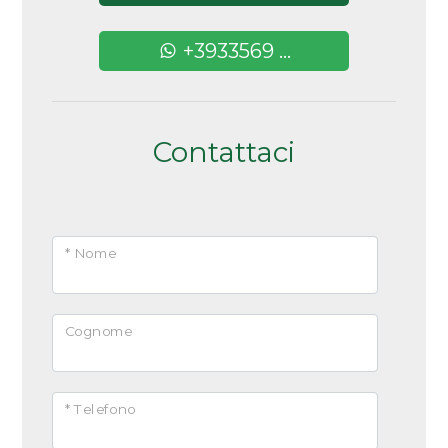
Uffici postali
Arredato
Centri commerciali
+3933569 ...
Nuova costruzione
Uffici comunali
Lusso
Contattaci
* Nome
Cognome
* Telefono