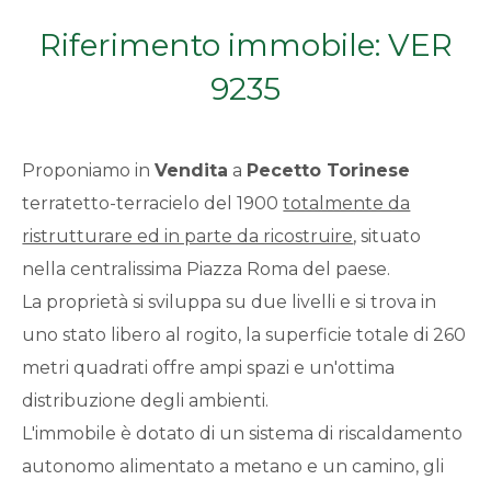
Qualsiasi
Riferimento immobile: VER
9235
1
2
Proponiamo in
Vendita
a
Pecetto Torinese
terratetto-terracielo del 1900
totalmente da
3
ristrutturare ed in parte da ricostruire
, situato
nella centralissima Piazza Roma del paese.
4
La proprietà si sviluppa su due livelli e si trova in
uno stato libero al rogito, la superficie totale di 260
5
metri quadrati offre ampi spazi e un'ottima
distribuzione degli ambienti.
5+
L'immobile è dotato di un sistema di riscaldamento
autonomo alimentato a metano e un camino, gli
Bagni