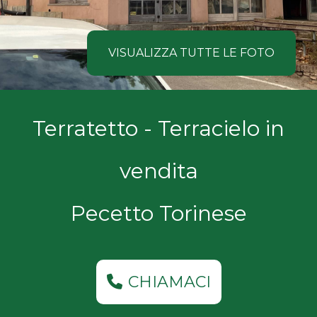
NOI
Comune
COSA
VISUALIZZA TUTTE LE FOTO
CERCANO
I
Tipologia
Terratetto - Terracielo in
NOSTRI
-
multiscelta
CLIENTI
vendita
Qualsiasi
CONTATTACI
Pecetto Torinese
Residenziali
Commerciali
CHIAMACI