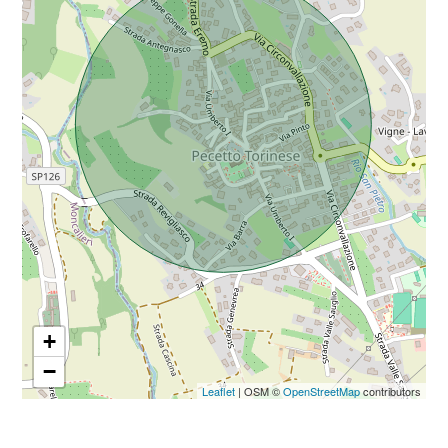
Da € 5.000.000 a € 10.000.000
Oltre € 10.000.000
Totale
mq
+
−
Locali
Leaflet
| OSM ©
OpenStreetMap
contributors
minimi