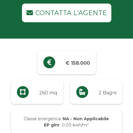
Industriali
CONTATTA L'AGENTE
Terreni
Prezzo
Qualsiasi
€ 158.000
Fino a € 5.000
Da € 5.000 a € 10.000
260 mq
2 Bagni
Da € 10.000 a € 20.000
Classe energetica:
NA - Non Applicabile
EP glnr
: 0.00 kwh/m²
Da € 20.000 a € 50.000