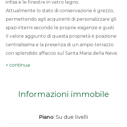
infissi e le finestre in vetro legno.
minimi
Attualmente lo stato di conservazione è grezzo,
permettendo agli acquirenti di personalizzare gli
Qualsiasi
spazi interni secondo le proprie esigenze e gusti.
Il valore aggiunto di questa proprietà è posizione
1
centralissima e la presenza di un ampio terrazzo
con splendido affaccio sul Santa Maria della Neve.
2
La distrubuzione su due livelli rende l'immobile
ideale per famiglie o per coloro che desiderano
3
realizzare 2 unità immobiliari distinte.
La sua vicinanza ai principali servizi e alle vie di
4
Informazioni immobile
comunicazione lo rendono comodo e pratico per
la vita quotidiana.
5
Contattaci per fissare un appuntamento e scoprire
Piano
: Su due livelli
5+
di più su questa interessante proprietà.