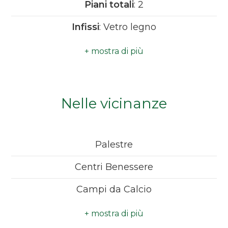
Piani totali
: 2
Camere
Infissi
: Vetro legno
minime
Anno di costruzione
: 1900
Qualsiasi
Aria Condizionata
Impianto Telefonico
1
Nelle vicinanze
Infissi in legno
2
Ubicazione
: Campagna
Palestre
3
Centri Benessere
4
Campi da Calcio
Complessi Sportivi
5