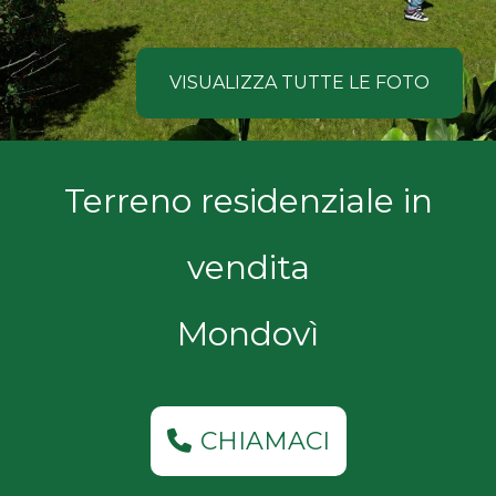
NOI
Comune
COSA
VISUALIZZA TUTTE LE FOTO
CERCANO
I
Tipologia
Terreno residenziale in
NOSTRI
-
multiscelta
CLIENTI
vendita
Qualsiasi
CONTATTACI
Mondovì
Residenziali
Commerciali
CHIAMACI