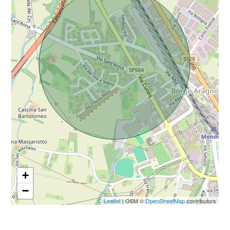
Da € 5.000.000 a € 10.000.000
Oltre € 10.000.000
Totale
mq
+
−
Locali
Leaflet
| OSM ©
OpenStreetMap
contributors
minimi