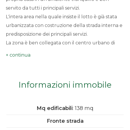
minimi
servito da tutti i principali servizi.
L'intera area nella quale insiste il lotto è già stata
Qualsiasi
urbanizzata con costruzione della strada interna e
predisposizione dei principali servizi.
1
La zona è ben collegata con il centro urbano di
Mondovì e la vicina Sant'Anna Avagnine con le
2
principali vie di comunicazione, garantendo un
facile accesso a tutti i servizi e alle attività
3
commerciali, ambiente rilassante e rigenerante,
Informazioni immobile
ideale per trascorrere momenti di pace e serenità.
4
Grazie alle sue dimensioni, il terreno offre ampie
possibilità di progettazione e realizzazione di una
5
Mq edificabili
: 138 mq
residenza su misura, con la possibilità di avere un
Fronte strada
giardino privato e spazi esterni per godere al
5+
massimo della vita all'aria aperta.