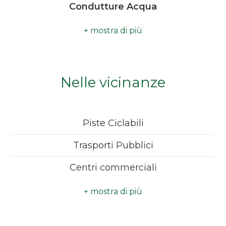
Condutture Acqua
Un'opportunità imperdibile per chi cerca
Camere
Metano
un'abitazione in una zona residenziale tranquilla e
minime
ben collegata.
Linee telefoniche
Qualsiasi
Nelle vicinanze
1
Piste Ciclabili
2
Trasporti Pubblici
3
Centri commerciali
4
5