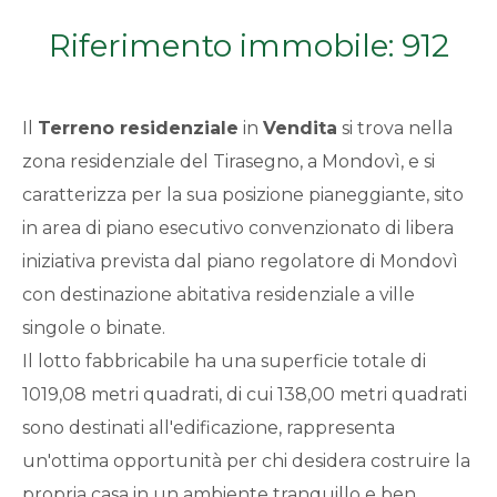
Qualsiasi
Riferimento immobile: 912
1
Il
Terreno residenziale
in
Vendita
si trova nella
2
zona residenziale del Tirasegno, a Mondovì, e si
caratterizza per la sua posizione pianeggiante, sito
3
in area di piano esecutivo convenzionato di libera
iniziativa prevista dal piano regolatore di Mondovì
4
con destinazione abitativa residenziale a ville
singole o binate.
5
Il lotto fabbricabile ha una superficie totale di
1019,08 metri quadrati, di cui 138,00 metri quadrati
5+
sono destinati all'edificazione, rappresenta
un'ottima opportunità per chi desidera costruire la
Bagni
propria casa in un ambiente tranquillo e ben