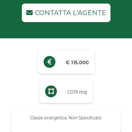
Industriali
CONTATTA L'AGENTE
Terreni
Prezzo
Qualsiasi
€ 115.000
Fino a € 5.000
Da € 5.000 a € 10.000
1.019 mq
Da € 10.000 a € 20.000
Classe energetica:
Non Specificato
Da € 20.000 a € 50.000