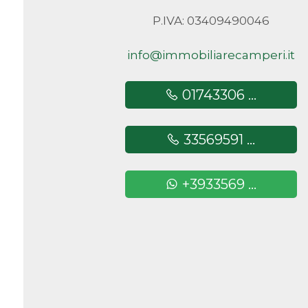
P.IVA: 03409490046
Camere
minime
info@immobiliarecamperi.it
Qualsiasi
01743306 ...
1
33569591 ...
2
+3933569 ...
3
4
5