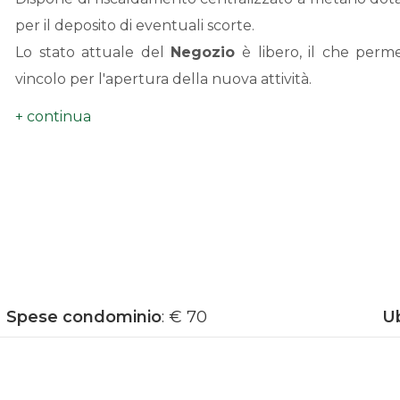
per il deposito di eventuali scorte.
Lo stato attuale del
Negozio
è libero, il che perm
vincolo per l'apertura della nuova attività.
Ideale per chi desidera avviare una nuova attività com
questo immobile rappresenta un'ottima opportunità d
Non perdere l'occasione di avere il tuo spazio commer
Torino
, posta nelle immediate vicinanze del Pala Alpi
comoda tutti i principali servizi e ai mezzi pubblici.
Spese condominio
: € 70
U