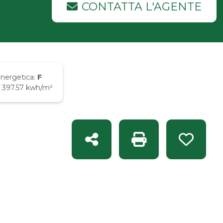
CONTATTA L'AGENTE
energetica:
F
: 397.57 kwh/m²
Condividi
Stampa: Rif. EI 1555
Preferit