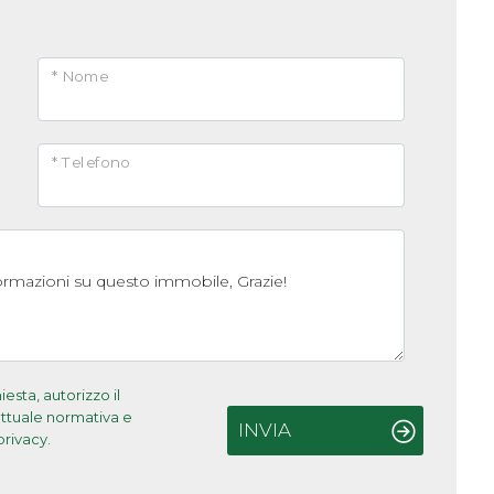
* Nome
* Telefono
sta, autorizzo il
'attuale normativa e
INVIA
privacy.