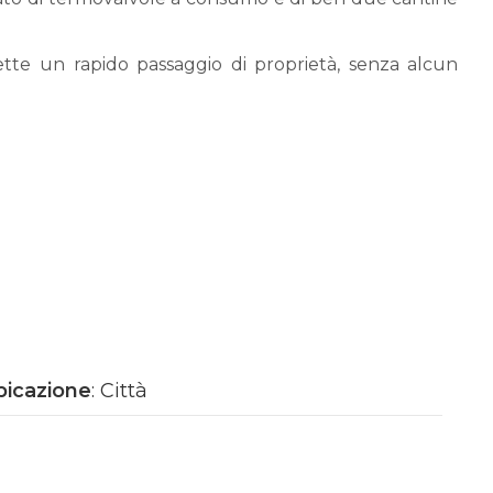
ette un rapido passaggio di proprietà, senza alcun
merciale in una zona strategica e di forte passaggio,
i investimento.
ciale in una delle zone più dinamiche e richieste di
tour, dello Stadio Olimpico, dell'Ospedale Koelliker e
bicazione
: Città