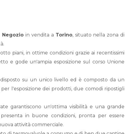
o
Negozio
in vendita a
Torino
, situato nella zona di
à.
otto piani, in ottime condizioni grazie ai recentissimi
 tetto e gode un'ampia esposizione sul corso Unione
è disposto su un unico livello ed è composto da un
 per l'esposizione dei prodotti, due comodi ripostigli
te garantiscono un'ottima visibilità e una grande
i presenta in buone condizioni, pronta per essere
nuova attività commerciale.
ato di termovalvole a consumo e di ben due cantine