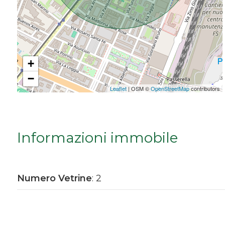
Da € 5.000.000 a € 10.000.000
Oltre € 10.000.000
+
−
Totale
Leaflet
| OSM ©
OpenStreetMap
contributors
mq
Informazioni immobile
Numero Vetrine
: 2
Locali
minimi