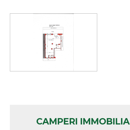
minimi
Qualsiasi
1
2
3
4
5
CAMPERI IMMOBILI
5+