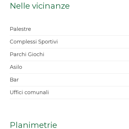
Nelle vicinanze
Qualsiasi
1
Palestre
2
Complessi Sportivi
Parchi Giochi
3
Asilo
4
Bar
5
Uffici comunali
5+
Planimetrie
Bagni