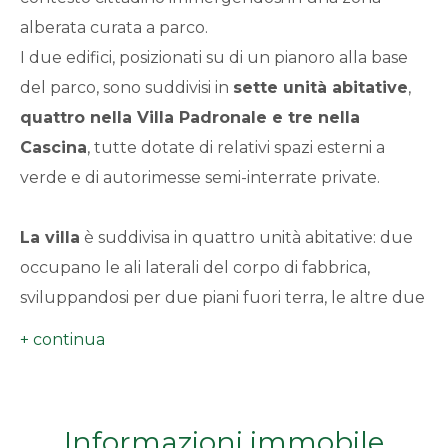
minimi
alberata curata a parco.
I due edifici, posizionati su di un pianoro alla base
Qualsiasi
del parco, sono suddivisi in
sette unità abitative
,
quattro nella Villa Padronale e tre nella
1
Cascina
, tutte dotate di relativi spazi esterni a
verde e di autorimesse semi-interrate private.
2
La villa
è suddivisa in quattro unità abitative: due
3
occupano le ali laterali del corpo di fabbrica,
sviluppandosi per due piani fuori terra, le altre due
4
sono inserite nel corpo centrale e sfruttano anche
l'ampio sottotetto. Ad ogni unità abitativa sono
5
state destinate autorimesse con 3-4 posti auto a
disposizione, locali interrati con volte in mattoni
5+
Informazioni immobile
recuperati e coibentati, ampie superfici esterne a