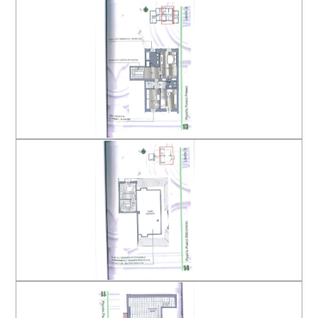
Superficie commerciale residenziale:
Arredato
Piano terra: 101 mq;
Piano primo: 104 mq;
Nuova costruzione
Piano secondo: 20 mq;
Superficie locali interrati: 42 mq;
Lusso
Superficie autorimesse: 78 mq;
Superficie aree esterne: 550 mq;
CARATTERISTICHE
Elementi architettonici e decorativi originali
restaurati;
Riscaldamento/raffrescamento con pannelli
radianti a pavimento alimentati da pompa di calore
e caldaia;
Serramenti ad elevate prestazioni termiche,
acustiche e di sicurezza.