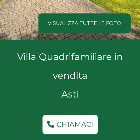
NOI
Comune
COSA
VISUALIZZA TUTTE LE FOTO
CERCANO
I
Tipologia
Villa Quadrifamiliare in
NOSTRI
-
multiscelta
CLIENTI
vendita
Qualsiasi
CONTATTACI
Asti
Residenziali
Commerciali
CHIAMACI