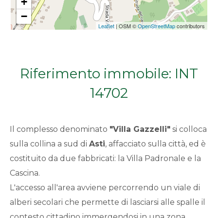
+
Qualsiasi
−
Leaflet
| OSM ©
OpenStreetMap
contributors
1
2
Riferimento immobile: INT
14702
3
4
Il complesso denominato
"Villa Gazzelli"
si colloca
sulla collina a sud di
Asti
, affacciato sulla città, ed è
5
costituito da due fabbricati: la Villa Padronale e la
Cascina.
5+
L'accesso all'area avviene percorrendo un viale di
alberi secolari che permette di lasciarsi alle spalle il
Bagni
contesto cittadino immergendosi in una zona