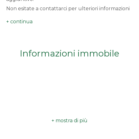
minimi
Non esitate a contattarci per ulteriori informazioni
o per prenotare una visita.
Qualsiasi
1
Informazioni immobile
2
3
4
5
5+