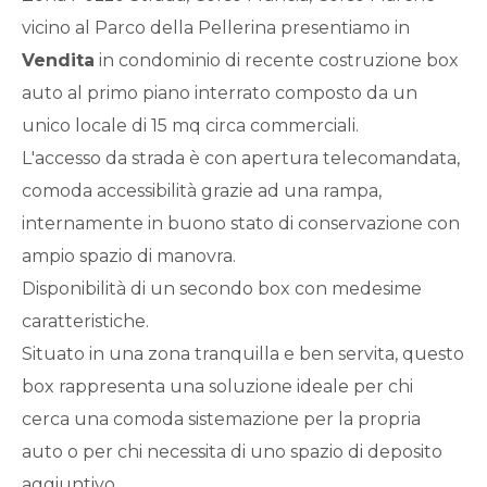
Qualsiasi
vicino al Parco della Pellerina presentiamo in
Vendita
in condominio di recente costruzione box
1
auto al primo piano interrato composto da un
unico locale di 15 mq circa commerciali.
2
L'accesso da strada è con apertura telecomandata,
comoda accessibilità grazie ad una rampa,
3
internamente in buono stato di conservazione con
ampio spazio di manovra.
4
Disponibilità di un secondo box con medesime
caratteristiche.
5
Situato in una zona tranquilla e ben servita, questo
box rappresenta una soluzione ideale per chi
5+
cerca una comoda sistemazione per la propria
auto o per chi necessita di uno spazio di deposito
Bagni
aggiuntivo.