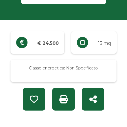
Industriali
Terreni
Prezzo
€ 24.500
15 mq
Qualsiasi
Classe energetica:
Non Specificato
Fino a € 5.000
Da € 5.000 a € 10.000
Preferiti: Rif. VER 9241
Stampa: Rif. VER 9241
Condividi
Da € 10.000 a € 20.000
Da € 20.000 a € 50.000