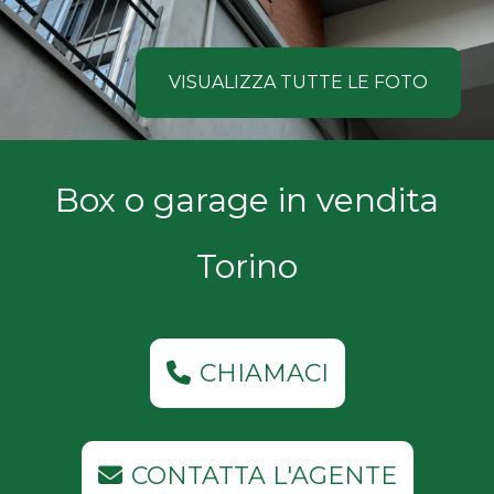
NOI
Comune
COSA
VISUALIZZA TUTTE LE FOTO
CERCANO
I
Tipologia
Box o garage in vendita
NOSTRI
-
multiscelta
CLIENTI
Torino
Qualsiasi
CONTATTACI
Residenziali
CHIAMACI
Commerciali
CONTATTA L'AGENTE