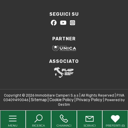
SEGUICI SU
PARTNER
ASSOCIATO
Copyright © 2026 Immobiliare Camperi S.a.s | All Rights Reserved | P.IVA
|
Sitemap
|
Cookie Policy
|
Privacy Policy
03409490046
| Powered by
Gestim
Torna su
MENU
RICERCA
CHIAMACI
SCRIVICI
PREFERITI (
0
)