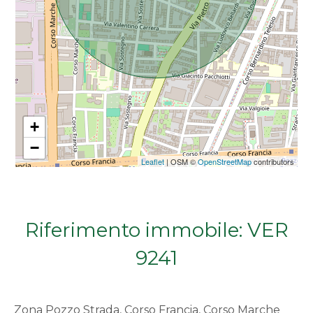
Da € 5.000.000 a € 10.000.000
Oltre € 10.000.000
Totale
+
mq
−
Leaflet
| OSM ©
OpenStreetMap
contributors
Riferimento immobile: VER
9241
Locali
minimi
Zona Pozzo Strada, Corso Francia, Corso Marche