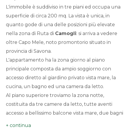
L'immobile è suddiviso in tre piani ed occupa una
Da € 5.000.000 a € 10.000.000
superficie di circa 200 mq. La vista è unica, in
quanto gode di una delle posizioni più elevate
Oltre € 10.000.000
nella zona di Ruta di
Camogli
: si arriva a vedere
oltre Capo Mele, noto promontorio situato in
provincia di Savona.
Totale
L'appartamento ha la zona giorno al piano
mq
principale composta da ampio soggiorno con
accesso diretto al giardino privato vista mare, la
cucina, un bagno ed una camera da letto.
Al piano superiore troviamo la zona notte,
costituita da tre camere da letto, tutte aventi
accesso a bellissimo balcone vista mare, due bagni
Locali
di cui uno privato della camera matrimoniale ed
minimi
un'ampia dispensa.