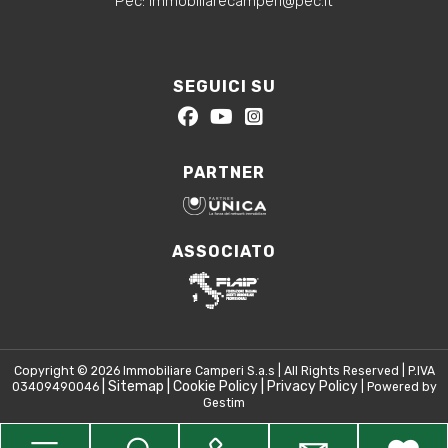
‍Pec: immobiliarecamperi@pec.it
SEGUICI SU
PARTNER
ASSOCIATO
Copyright © 2026 Immobiliare Camperi S.a.s | All Rights Reserved | P.IVA
|
Sitemap
|
Cookie Policy
|
Privacy Policy
03409490046
| Powered by
Gestim
Torna su