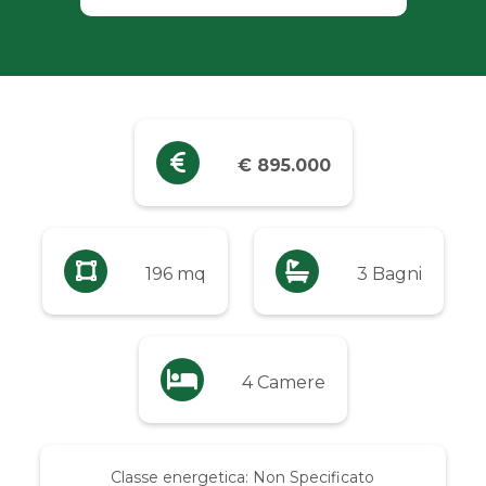
Industriali
Terreni
Prezzo
€ 895.000
Qualsiasi
Fino a € 5.000
196 mq
3 Bagni
Da € 5.000 a € 10.000
4 Camere
Da € 10.000 a € 20.000
Da € 20.000 a € 50.000
Classe energetica:
Non Specificato