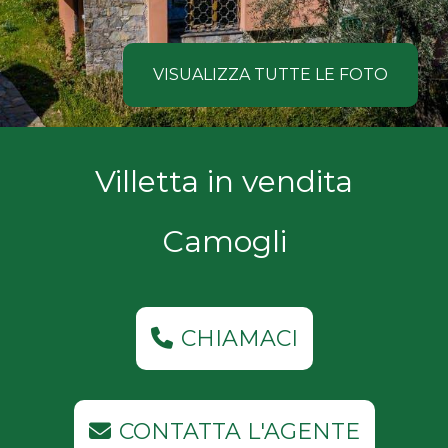
NOI
Comune
COSA
VISUALIZZA TUTTE LE FOTO
CERCANO
I
Tipologia
Villetta in vendita
NOSTRI
-
multiscelta
CLIENTI
Camogli
Qualsiasi
CONTATTACI
Residenziali
CHIAMACI
Commerciali
CONTATTA L'AGENTE