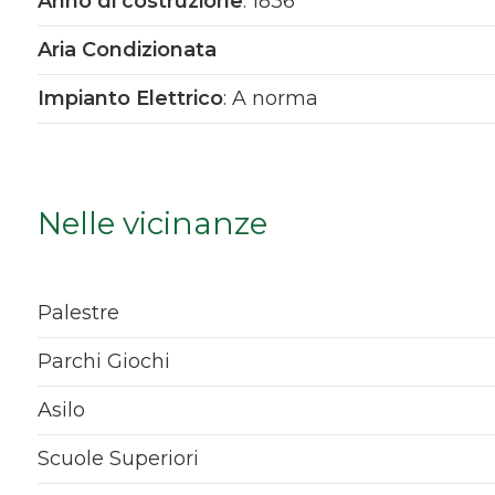
Anno di costruzione
: 1836
Qualsiasi
Aria Condizionata
1
Impianto Elettrico
: A norma
2
Nelle vicinanze
3
4
Palestre
5
Parchi Giochi
Asilo
5+
Scuole Superiori
Bagni