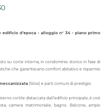
30
e edificio d'epoca - alloggio n° 34 - piano primo
osto su corte interna, in condominio storico in fase di
istiche che garantiscano comfort abitativo e risparmio
 meccanizzata
(Silos) e parti comuni di prestigio.
terno cortile distaccata dall'edificio principale, è così
ista, camera matrimoniale, bagno. Balcone, ampio