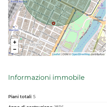
Da € 5.000.000 a € 10.000.000
Oltre € 10.000.000
+
Totale
mq
−
Leaflet
| OSM ©
OpenStreetMap
contributors
Informazioni immobile
Locali
Piani totali
: 5
minimi