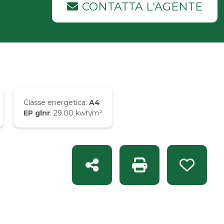
CONTATTA L'AGENTE
Classe energetica:
A4
EP glnr
: 29.00 kwh/m²
Condividi
Stampa: Rif. IMM 4
Preferi