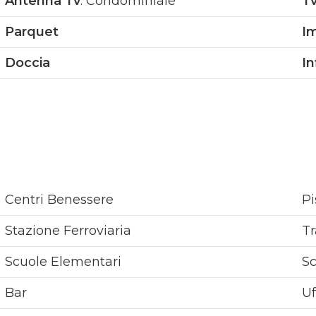
Antenna Tv
: Condominiale
T
conservarne la sua natura storica, rispettando e v
Parquet
I
originali.
Doccia
In
Altre soluzioni su
www.lesarches33.com
Centri Benessere
Pi
Stazione Ferroviaria
Tr
Scuole Elementari
S
Bar
Uf