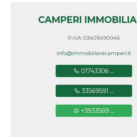
Camere
CAMPERI IMMOBILI
minime
P.IVA: 03409490046
Qualsiasi
info@immobiliarecamperi.it
1
01743306 ...
2
33569591 ...
3
+3933569 ...
4
5