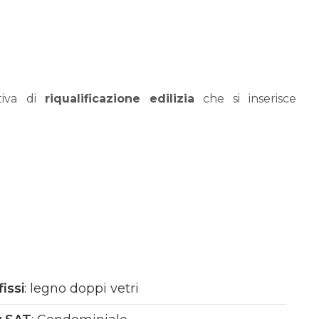
tiva di
riqualificazione edilizia
che si inserisce
orino
, il
Borgo Nuovo
.
ttenzione ai dettagli e l'incorporazione di elementi
fort abitativo
.
 storico e l'adozione di tecnologie moderne vuole
 della riqualificazione urbana
.
vizi condominiali: servizio di portineria; possibilità di
zata (silos);
palestra
e sala riunioni condominiale;
r i mezzi elettrici, per favorire la mobilità sostenibile;
fissi
: legno doppi vetri
è oggetto di un attento recupero edilizio che saprà