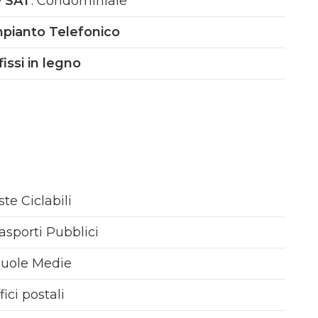
v SAT
: Condominiale
alorizzando le sue caratteristiche architettoniche
mpianto Telefonico
fissi in legno
ste Ciclabili
asporti Pubblici
cuole Medie
fici postali