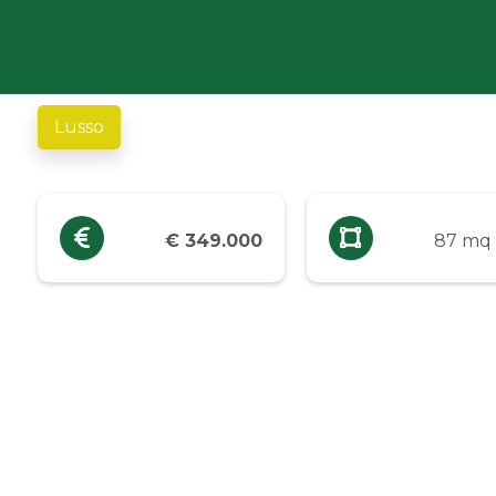
Industriali
Terreni
Lusso
Prezzo
Qualsiasi
€ 349.000
87 mq
Fino a € 5.000
Da € 5.000 a € 10.000
Da € 10.000 a € 20.000
Da € 20.000 a € 50.000