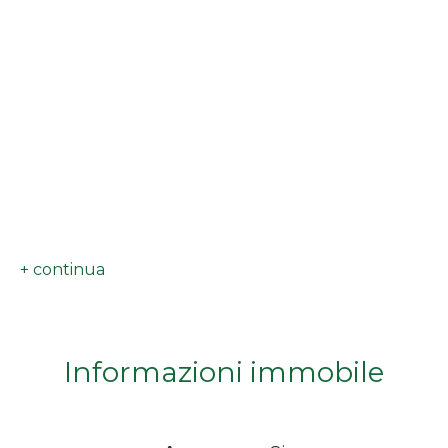
minimi
Qualsiasi
1
2
3
4
Informazioni immobile
5
5+