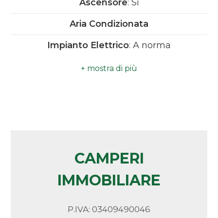
Ascensore
: Si
Camere
Aria Condizionata
minime
Impianto Elettrico
: A norma
Qualsiasi
Doccia
Infissi in alluminio
1
Vicinanza Mare
2
3
CAMPERI
IMMOBILIARE
4
5
P.IVA: 03409490046