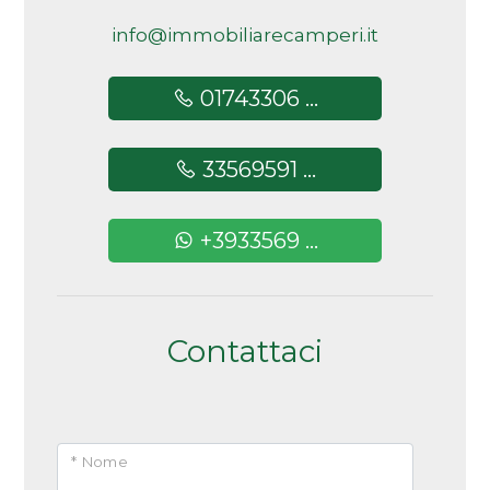
5+
info@immobiliarecamperi.it
01743306 ...
Altre
opzioni
33569591 ...
-
multiscelta
+3933569 ...
Giardino
Posto auto/Box
Contattaci
Balcone/Terrazzo
Ascensore
* Nome