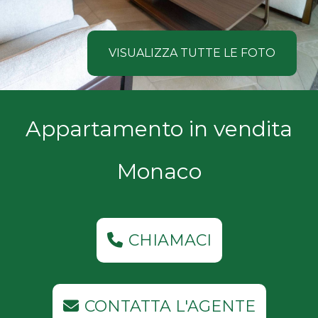
NOI
Comune
COSA
VISUALIZZA TUTTE LE FOTO
CERCANO
I
Tipologia
Appartamento in vendita
NOSTRI
-
multiscelta
CLIENTI
Monaco
Qualsiasi
CONTATTACI
Residenziali
CHIAMACI
Commerciali
CONTATTA L'AGENTE