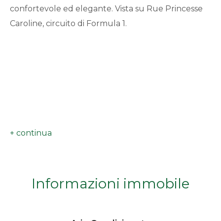
confortevole ed elegante. Vista su Rue Princesse
minimi
Caroline, circuito di Formula 1.
Qualsiasi
1
2
3
4
Informazioni immobile
5
5+