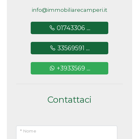
5+
info@immobiliarecamperi.it
01743306 ...
Altre
opzioni
33569591 ...
-
multiscelta
+3933569 ...
Giardino
Posto auto/Box
Contattaci
Balcone/Terrazzo
Ascensore
* Nome