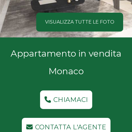
NOI
Comune
COSA
VISUALIZZA TUTTE LE FOTO
CERCANO
I
Tipologia
Appartamento in vendita
NOSTRI
-
multiscelta
CLIENTI
Monaco
Qualsiasi
CONTATTACI
Residenziali
CHIAMACI
Commerciali
CONTATTA L'AGENTE