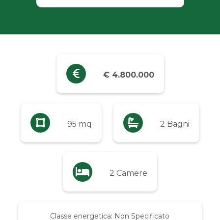
Industriali
Terreni
Prezzo
€ 4.800.000
Qualsiasi
Fino a € 5.000
95 mq
2 Bagni
Da € 5.000 a € 10.000
2 Camere
Da € 10.000 a € 20.000
Da € 20.000 a € 50.000
Classe energetica:
Non Specificato