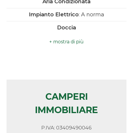
Aria Condizionata
Camere
Impianto Elettrico
: A norma
minime
Doccia
Qualsiasi
Ubicazione
: Città
Panoramico
1
Vista Mare
2
Vicinanza Mare
3
CAMPERI
IMMOBILIARE
4
5
P.IVA: 03409490046