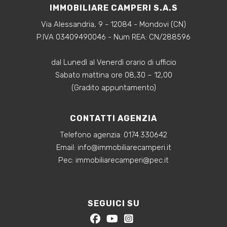
IMMOBILIARE CAMPERI S.A.S
Via Alessandria, 9 - 12084 - Mondovi (CN)
P.IVA 03409490046 - Num REA: CN/288596
dal Lunedì al Venerdì orario di ufficio
Sabato mattina ore 08,30 – 12,00
(Gradito appuntamento)
CONTATTI AGENZIA
Les Arches 33
è una nuova e ambiziosa iniziativa
Telefono agenzia:
0174.330642
‍Email:
info@immobiliarecamperi.it
di
riqualificazione edilizia
che si inserisce
‍Pec: immobiliarecamperi@pec.it
armoniosamente in una delle aree più prestigiose
di
Torino
, il
Borgo Nuovo
.
SEGUICI SU
Ciò che rende davvero speciale questo progetto è
l'attenzione ai dettagli e l'incorporazione di