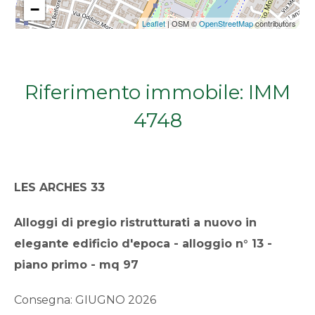
−
Qualsiasi
Leaflet
| OSM ©
OpenStreetMap
contributors
1
Riferimento immobile: IMM
2
4748
3
4
LES ARCHES 33
5
Alloggi di pregio ristrutturati a nuovo in
elegante edificio d'epoca - alloggio n° 13 -
5+
piano primo - mq 97
Consegna: GIUGNO 2026
Bagni