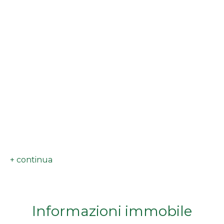
minimi
Qualsiasi
1
2
3
4
5
Informazioni immobile
5+