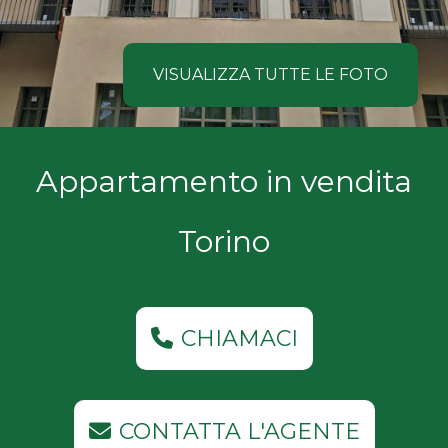
NOI
Comune
COSA
VISUALIZZA TUTTE LE FOTO
CERCANO
I
Tipologia
Appartamento in vendita
NOSTRI
-
multiscelta
CLIENTI
Torino
Qualsiasi
CONTATTACI
Residenziali
CHIAMACI
Commerciali
CONTATTA L'AGENTE