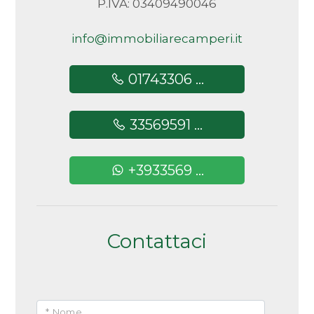
P.IVA: 03409490046
info@immobiliarecamperi.it
01743306 ...
L'alloggio, sito al primo piano è così strutturato:
Trilocale con terrazzino coperto e ampio balcone.
33569591 ...
Ingresso, soggiorno, cucina, camera matrimoniale,
due bagni.
+3933569 ...
Cantina.
Contattaci
* Nome