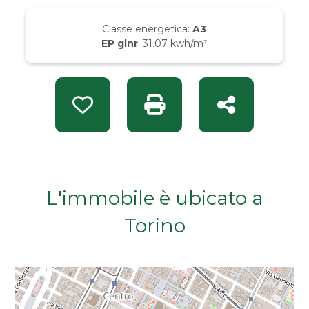
Da € 50.000 a € 100.000
Classe energetica:
A3
EP glnr
: 31.07 kwh/m²
Da € 100.000 a € 200.000
Da € 200.000 a € 400.000
Preferiti: Rif. IMM 4748
Stampa: Rif. IMM 4748
Condividi
Da € 400.000 a € 600.000
Da € 600.000 a € 800.000
L'immobile è ubicato a
Torino
Da € 800.000 a € 1.000.000
Da € 1.000.000 a € 2.000.000
Da € 2.000.000 a € 5.000.000