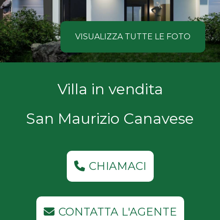
NOI
Comune
COSA
VISUALIZZA TUTTE LE FOTO
CERCANO
I
Tipologia
Villa in vendita
NOSTRI
-
multiscelta
CLIENTI
San Maurizio Canavese
Qualsiasi
CONTATTACI
Residenziali
CHIAMACI
Commerciali
CONTATTA L'AGENTE