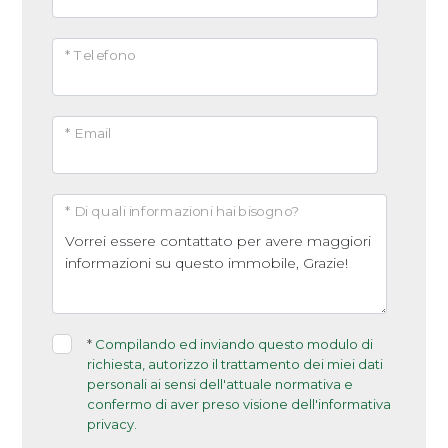
gli edifici in classe A4 MANTERRANNO IL LORO
* Telefono
VALORE PIÙ ALTO NEL TEMPO, EVITANDO LA
SVALUTAZIONE.
Una casa in classe A4 è un investimento che
* Email
protegge il capitale nel lungo termine.
* Di quali informazioni hai bisogno?
Visita il nostro sito:
https://www.martinetto.it/
cercaci anche su Facebook e Istagram
Calcola il tuo mutuo sul nostro sito
www.affida.credit/agente/5fca640ef21fd0352c0dc36
*
Compilando ed inviando questo modulo di
richiesta, autorizzo il trattamento dei miei dati
personali ai sensi dell'attuale normativa e
confermo di aver preso visione dell'informativa
privacy.