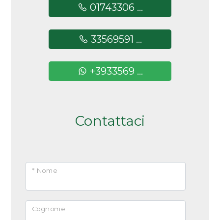
01743306 ...
plesso scolastico comunale, circondata dal verde di
un parco pubblico che comprende parchi gioco e
33569591 ...
aree cani, zone pedonali e piste ciclabili.
Perché' comprare una casa in classe A4
+3933569 ...
La classe energetica di un immobile può davvero
fare la differenza nel momento in cui si decide di
acquistare casa, sia in termini di rispetto
dell'ambiente sia di risparmio in bolletta.
Contattaci
Acquistare una casa in classe A4 significa meno
sprechi energetici e più utilizzo di fonti rinnovabili
e a basso impatto ambientale. Inoltre, il comfort
* Nome
abitativo di una classe A4 non è replicabile da classi
energetiche meno performanti. Soluzioni abitative
di alta qualità con impianti innovativi. Le direttive
Cognome
europee impongono standard sempre più rigorosi: