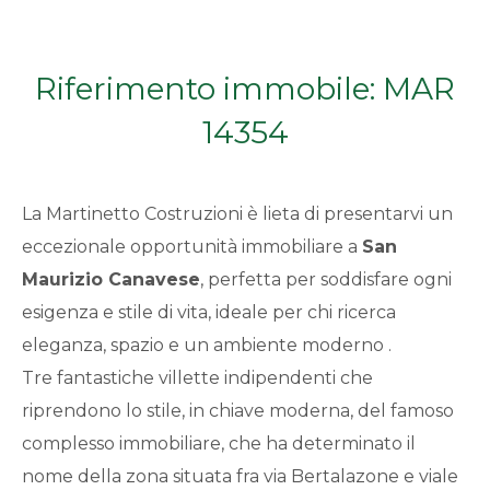
Qualsiasi
Riferimento immobile: MAR
1
14354
2
La Martinetto Costruzioni è lieta di presentarvi un
3
eccezionale opportunità immobiliare a
San
Maurizio Canavese
, perfetta per soddisfare ogni
4
esigenza e stile di vita, ideale per chi ricerca
5
eleganza, spazio e un ambiente moderno .
Tre fantastiche villette indipendenti che
5+
riprendono lo stile, in chiave moderna, del famoso
complesso immobiliare, che ha determinato il
nome della zona situata fra via Bertalazone e viale
Bagni