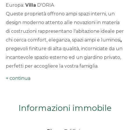
Europa:
Villa
D'ORIA
minimi
Queste proprietà offrono ampi spazi interni, un
design moderno attento alle novazioni in materia
Qualsiasi
di costruzioni rappresentano l'abitazione ideale per
1
chi cerca comfort, eleganza, spazi ampi e luminosi
,
pregevoli finiture di alta qualità, incorniciate da un
2
incantevole spazio esterno ed un giardino privato,
perfetti per accogliere la vostra famiglia.
3
VILLETTA CENTRALE:
4
Composta dal piano terra, luminoso e aperto verso
l'esterno, che accoglie tutte le funzioni classiche in
Informazioni immobile
5
55 mq, living, cucina, e bagno, al piano terra
troviamo anche il box auto di circa 19 mq collegato
5+
anche internamente.