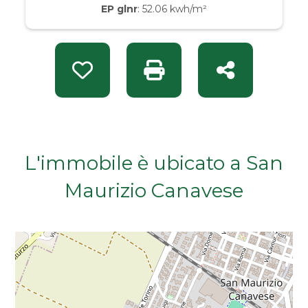
EP glnr
: 52.06 kwh/m²
Da € 50.000 a € 100.000
Da € 100.000 a € 200.000
Preferiti: Rif. MAR 14354
Stampa: Rif. MAR 14354
Condividi
Da € 200.000 a € 400.000
Da € 400.000 a € 600.000
L'immobile è ubicato a San
Da € 600.000 a € 800.000
Maurizio Canavese
Da € 800.000 a € 1.000.000
Da € 1.000.000 a € 2.000.000
Da € 2.000.000 a € 5.000.000