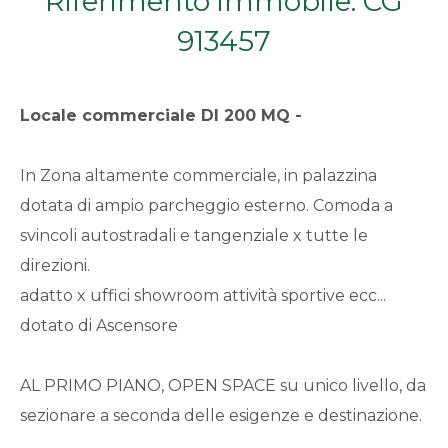
Riferimento immobile: CG
Qualsiasi
913457
1
Locale commerciale
DI 200 MQ -
2
In Zona altamente commerciale, in palazzina
3
dotata di ampio parcheggio esterno. Comoda a
svincoli autostradali e tangenziale x tutte le
4
direzioni.
adatto x uffici showroom attività sportive ecc...
5
dotato di Ascensore
5+
AL PRIMO PIANO, OPEN SPACE su unico livello, da
sezionare a seconda delle esigenze e destinazione.
Bagni