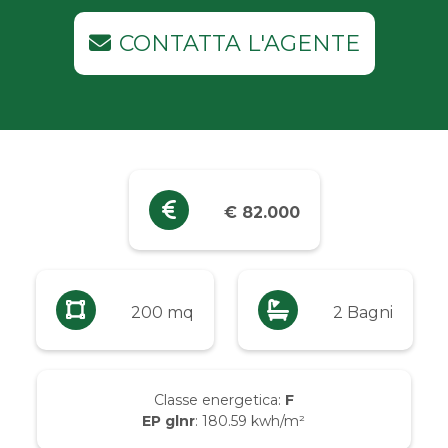
Industriali
CONTATTA L'AGENTE
Terreni
Prezzo
Qualsiasi
€ 82.000
Fino a € 5.000
Da € 5.000 a € 10.000
200 mq
2 Bagni
Da € 10.000 a € 20.000
Classe energetica:
F
EP glnr
: 180.59 kwh/m²
Da € 20.000 a € 50.000