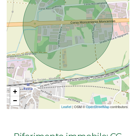
Da € 5.000.000 a € 10.000.000
Oltre € 10.000.000
Totale
mq
+
−
Leaflet
| OSM ©
OpenStreetMap
contributors
Locali
minimi