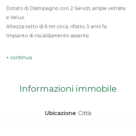
minimi
Dotato di Disimpegno con 2 Servizi, ampie vetrate
e Velux.
Qualsiasi
Altezza tetto di 6 mt circa, rifatto 3 anni fa
Impianto di riscaldamento assente
1
Libero subito.
2
3
Informazioni immobile
4
5
Ubicazione
: Città
5+