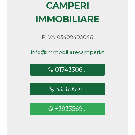
CAMPERI
Arredato
IMMOBILIARE
Nuova costruzione
P.IVA: 03409490046
Lusso
info@immobiliarecamperi.it
01743306 ...
33569591 ...
+3933569 ...