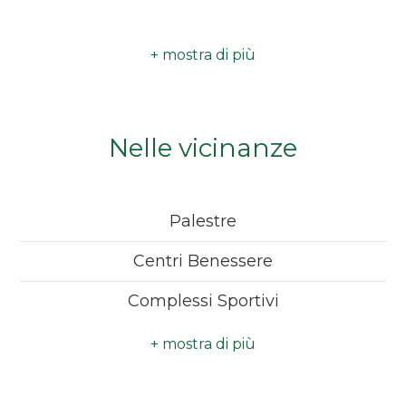
Camere
minime
Qualsiasi
Nelle vicinanze
1
Palestre
2
Centri Benessere
3
Complessi Sportivi
4
Piste Ciclabili
Trasporti Pubblici
5