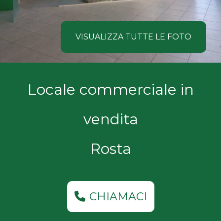
NOI
Comune
COSA
VISUALIZZA TUTTE LE FOTO
CERCANO
I
Tipologia
Locale commerciale in
NOSTRI
-
multiscelta
CLIENTI
vendita
Qualsiasi
CONTATTACI
Rosta
Residenziali
Commerciali
CHIAMACI