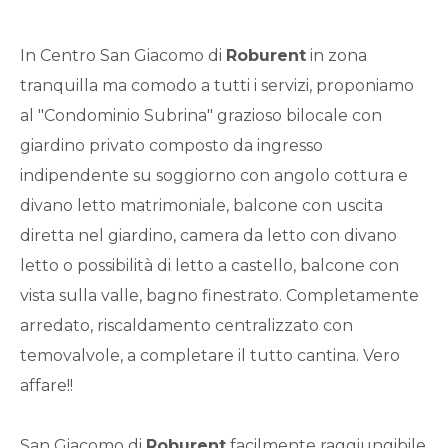
Qualsiasi
In Centro San Giacomo di
Roburent
in zona
1
tranquilla ma comodo a tutti i servizi, proponiamo
al "Condominio Subrina" grazioso bilocale con
2
giardino privato composto da ingresso
indipendente su soggiorno con angolo cottura e
3
divano letto matrimoniale, balcone con uscita
diretta nel giardino, camera da letto con divano
4
letto o possibilità di letto a castello, balcone con
vista sulla valle, bagno finestrato. Completamente
5
arredato, riscaldamento centralizzato con
temovalvole, a completare il tutto cantina. Vero
5+
affare!!
Bagni
San Giacomo di
Roburent
facilmente raggiungibile