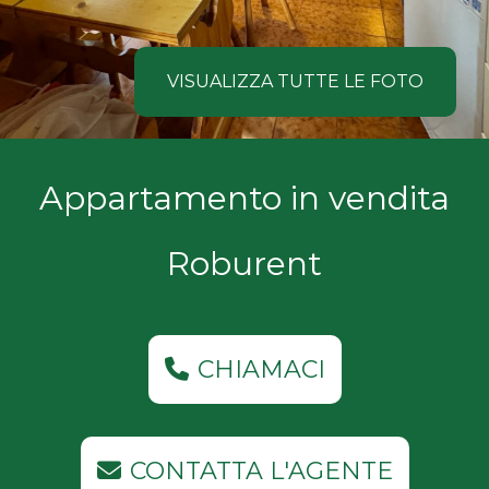
NOI
Comune
COSA
VISUALIZZA TUTTE LE FOTO
CERCANO
I
Tipologia
Appartamento in vendita
NOSTRI
-
multiscelta
CLIENTI
Roburent
Qualsiasi
CONTATTACI
Residenziali
CHIAMACI
Commerciali
CONTATTA L'AGENTE