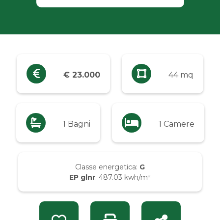
Industriali
Terreni
Prezzo
€ 23.000
44 mq
Qualsiasi
Fino a € 5.000
1 Bagni
1 Camere
Da € 5.000 a € 10.000
Classe energetica:
G
EP glnr
: 487.03 kwh/m²
Da € 10.000 a € 20.000
Da € 20.000 a € 50.000