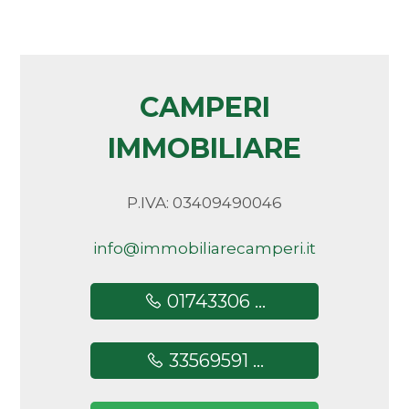
CAMPERI
IMMOBILIARE
P.IVA: 03409490046
info@immobiliarecamperi.it
01743306 ...
33569591 ...