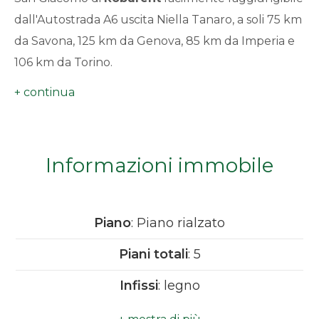
minimi
dall'Autostrada A6 uscita Niella Tanaro, a soli 75 km
da Savona, 125 km da Genova, 85 km da Imperia e
Qualsiasi
106 km da Torino.
1
2
Informazioni immobile
3
4
Piano
: Piano rialzato
Piani totali
: 5
5
Infissi
: legno
5+
Spese condominio
: € 70