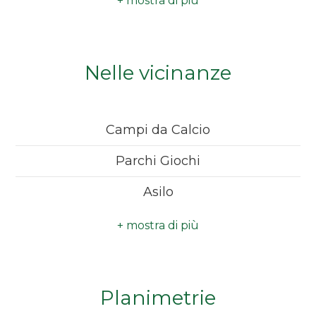
Antenna Tv
: Condominiale
Camere
minime
Tv SAT
: Condominiale
Nelle vicinanze
Impianto Elettrico
: A norma
Qualsiasi
Doccia
Campi da Calcio
1
Infissi in legno
Parchi Giochi
2
Ubicazione
: Montagna
Asilo
3
Bar
4
Planimetrie
5