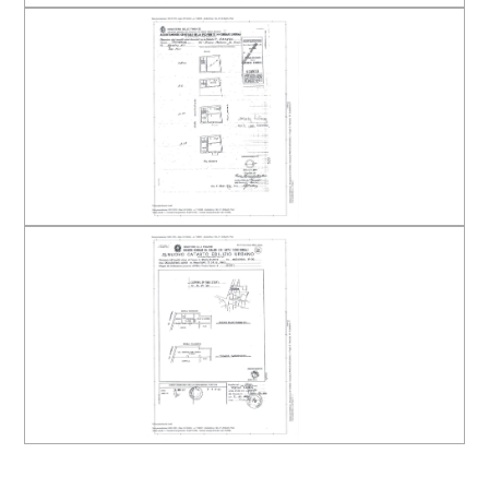
Arredato
Nuova costruzione
Lusso