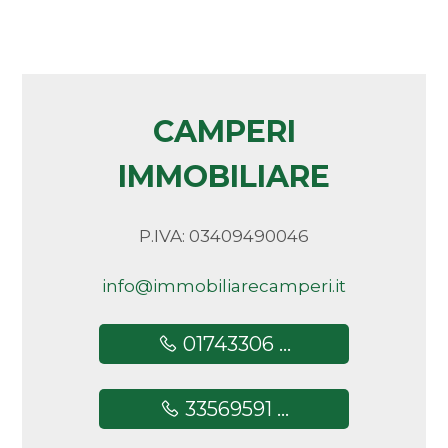
CAMPERI
IMMOBILIARE
P.IVA: 03409490046
info@immobiliarecamperi.it
01743306 ...
33569591 ...