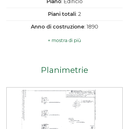
Piano
: Edificio
Camere
Piani totali
: 2
minime
Anno di costruzione
: 1890
Qualsiasi
1
Planimetrie
2
3
4
5