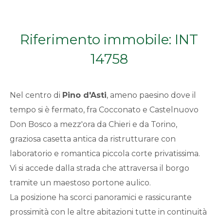
Qualsiasi
Riferimento immobile: INT
1
14758
2
Nel centro di
Pino d'Asti
, ameno paesino dove il
3
tempo si è fermato, fra Cocconato e Castelnuovo
Don Bosco a mezz'ora da Chieri e da Torino,
4
graziosa casetta antica da ristrutturare con
5
laboratorio e romantica piccola corte privatissima.
Vi si accede dalla strada che attraversa il borgo
5+
tramite un maestoso portone aulico.
La posizione ha scorci panoramici e rassicurante
prossimità con le altre abitazioni tutte in continuità
Bagni