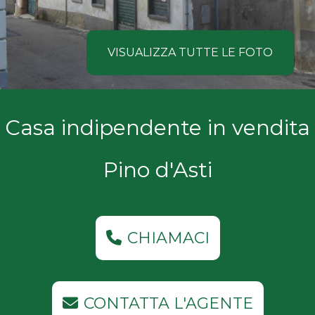
NOI
Comune
COSA
VISUALIZZA TUTTE LE FOTO
CERCANO
I
Tipologia
Casa indipendente in vendita
NOSTRI
-
multiscelta
CLIENTI
Pino d'Asti
Qualsiasi
CONTATTACI
Residenziali
CHIAMACI
Commerciali
CONTATTA L'AGENTE