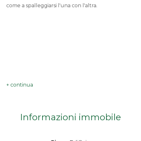
come a spalleggiarsi l'una con l'altra.
minimi
Qualsiasi
1
2
3
4
Informazioni immobile
5
5+