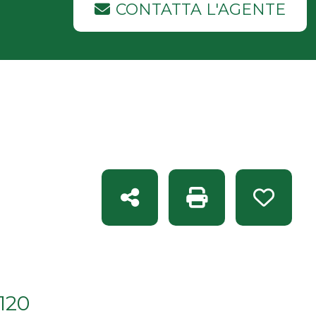
CONTATTA L'AGENTE
Condividi
Stampa: Rif. BT 22
Preferi
120