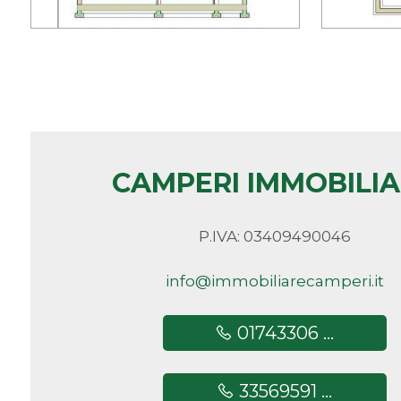
minimi
Qualsiasi
1
2
CAMPERI IMMOBILI
3
P.IVA: 03409490046
4
info@immobiliarecamperi.it
5
01743306 ...
5+
33569591 ...