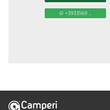
Camere
+3933569 ...
minime
Qualsiasi
1
2
3
4
5