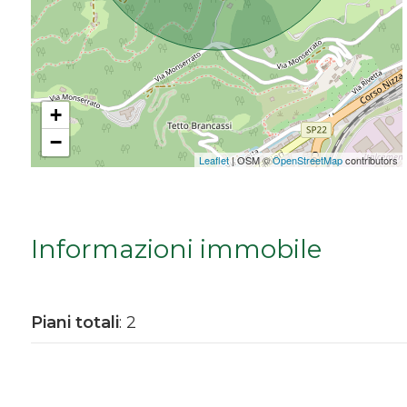
Da € 5.000.000 a € 10.000.000
Oltre € 10.000.000
+
−
Totale
Leaflet
| OSM ©
OpenStreetMap
contributors
mq
Informazioni immobile
Piani totali
: 2
Locali
minimi