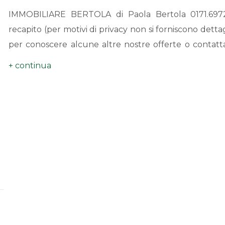
IMMOBILIARE BERTOLA di Paola Bertola 0171.6972
recapito (per motivi di privacy non si forniscono dett
per conoscere alcune altre nostre offerte o contattac
TUA casa.