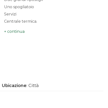
Uno spogliatoio
Servizi
Centrale termica.
Stato locativo: LIBERO al 14/07/2026
Gli spazi sono locati ad un unico Conduttore ed
il con
Seconda
scadenza
contratto di locazione ( 6 anni + 6 
Canone annuale; € 34.555,00. Redditività: 8,86%.
Ottimo investimento in attesa della scadenza del contr
Ubicazione
: Città