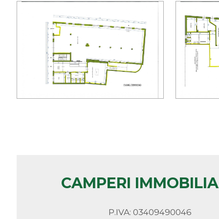
minimi
Qualsiasi
1
2
3
4
CAMPERI IMMOBILI
5
5+
P.IVA: 03409490046