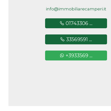
info@immobiliarecamperi.it
Camere
minime
01743306 ...
Qualsiasi
33569591 ...
1
+3933569 ...
2
3
4
5