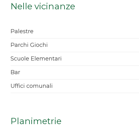
Nelle vicinanze
Qualsiasi
1
Palestre
2
Parchi Giochi
Scuole Elementari
3
Bar
4
Uffici comunali
5
5+
Planimetrie
Bagni