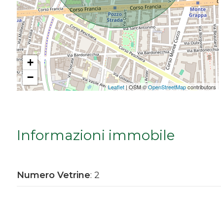
Da € 5.000.000 a € 10.000.000
Oltre € 10.000.000
+
−
Totale
Leaflet
| OSM ©
OpenStreetMap
contributors
mq
Informazioni immobile
Numero Vetrine
: 2
Locali
minimi