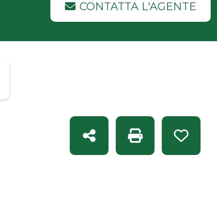
CONTATTA L'AGENTE
Condividi
Stampa: Rif. F 9105
Preferit