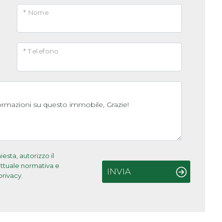
* Nome
* Telefono
sta, autorizzo il
'attuale normativa e
INVIA
privacy.