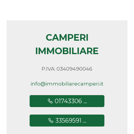
Camere
minime
CAMPERI
Qualsiasi
IMMOBILIARE
1
P.IVA: 03409490046
2
info@immobiliarecamperi.it
3
01743306 ...
4
33569591 ...
5