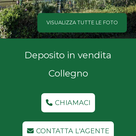
NOI
Comune
COSA
VISUALIZZA TUTTE LE FOTO
CERCANO
I
Tipologia
Deposito in vendita
NOSTRI
-
multiscelta
CLIENTI
Collegno
Qualsiasi
CONTATTACI
Residenziali
CHIAMACI
Commerciali
CONTATTA L'AGENTE