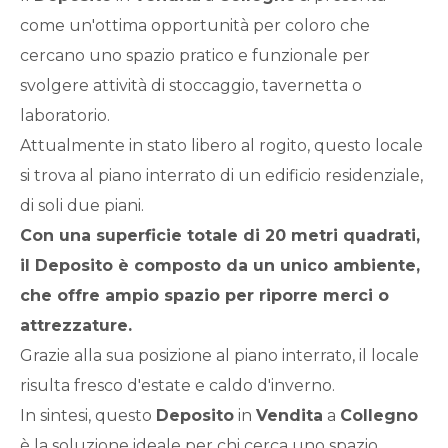
Qualsiasi
come un'ottima opportunità per coloro che
cercano uno spazio pratico e funzionale per
1
svolgere attività di stoccaggio, tavernetta o
laboratorio.
2
Attualmente in stato libero al rogito, questo locale
si trova al piano interrato di un edificio residenziale,
3
di soli due piani.
Con una superficie totale di 20 metri quadrati,
4
il
Deposito
è composto da un unico ambiente,
che offre ampio spazio per riporre merci o
5
attrezzature.
Grazie alla sua posizione al piano interrato, il locale
5+
risulta fresco d'estate e caldo d'inverno.
In sintesi, questo
Deposito
in
Vendita
a
Collegno
Bagni
è la soluzione ideale per chi cerca uno spazio