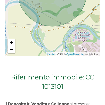
Da € 5.000.000 a € 10.000.000
Oltre € 10.000.000
Totale
+
mq
−
Leaflet
| OSM ©
OpenStreetMap
contributors
Riferimento immobile: CC
1013101
Locali
minimi
Il
Deposito
in
Vendita
a
Collegno
si presenta