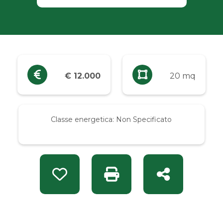
Industriali
Terreni
Prezzo
€ 12.000
20 mq
Qualsiasi
Classe energetica:
Non Specificato
Fino a € 5.000
Da € 5.000 a € 10.000
Preferiti: Rif. CC 1013101
Stampa: Rif. CC 1013101
Condividi
Da € 10.000 a € 20.000
Da € 20.000 a € 50.000