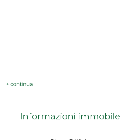
minimi
Qualsiasi
1
2
3
4
Informazioni immobile
5
5+