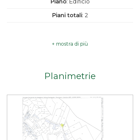
Piano
: Edificio
Camere
Piani totali
: 2
minime
Qualsiasi
1
Planimetrie
2
3
4
5