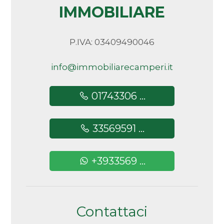
IMMOBILIARE
Arredato
Nuova costruzione
P.IVA: 03409490046
info@immobiliarecamperi.it
Lusso
01743306 ...
33569591 ...
+3933569 ...
Contattaci