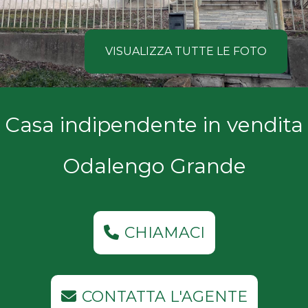
NOI
Comune
COSA
VISUALIZZA TUTTE LE FOTO
CERCANO
I
Tipologia
Casa indipendente in vendita
NOSTRI
-
multiscelta
CLIENTI
Odalengo Grande
Qualsiasi
CONTATTACI
Residenziali
CHIAMACI
Commerciali
CONTATTA L'AGENTE