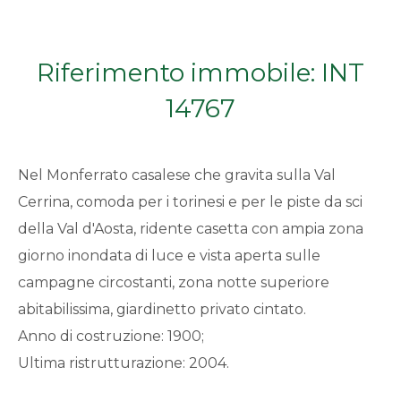
Qualsiasi
Riferimento immobile: INT
1
14767
2
Nel Monferrato casalese che gravita sulla Val
3
Cerrina, comoda per i torinesi e per le piste da sci
della Val d'Aosta, ridente casetta con ampia zona
4
giorno inondata di luce e vista aperta sulle
5
campagne circostanti, zona notte superiore
abitabilissima, giardinetto privato cintato.
5+
Anno di costruzione: 1900;
Ultima ristrutturazione: 2004.
Bagni