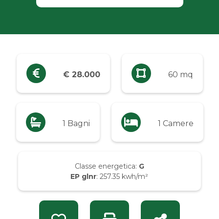
Industriali
Terreni
Prezzo
€ 28.000
60 mq
Qualsiasi
Fino a € 5.000
1 Bagni
1 Camere
Da € 5.000 a € 10.000
Classe energetica:
G
EP glnr
: 257.35 kwh/m²
Da € 10.000 a € 20.000
Da € 20.000 a € 50.000