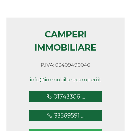
CAMPERI
IMMOBILIARE
P.IVA: 03409490046
info@immobiliarecamperi.it
01743306 ...
33569591 ...