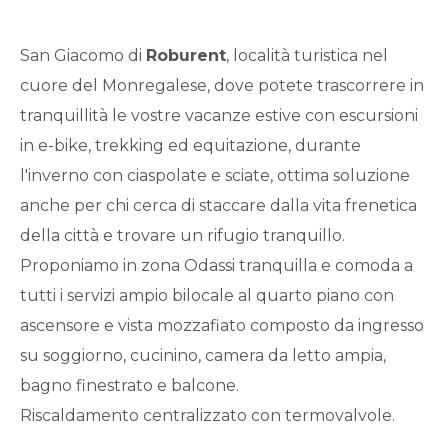
Qualsiasi
San Giacomo di
Roburent
, località turistica nel
1
cuore del Monregalese, dove potete trascorrere in
tranquillità le vostre vacanze estive con escursioni
2
in e-bike, trekking ed equitazione, durante
l'inverno con ciaspolate e sciate, ottima soluzione
3
anche per chi cerca di staccare dalla vita frenetica
della città e trovare un rifugio tranquillo.
4
Proponiamo in zona Odassi tranquilla e comoda a
tutti i servizi ampio bilocale al quarto piano con
5
ascensore e vista mozzafiato composto da ingresso
su soggiorno, cucinino, camera da letto ampia,
5+
bagno finestrato e balcone.
Riscaldamento centralizzato con termovalvole.
Bagni