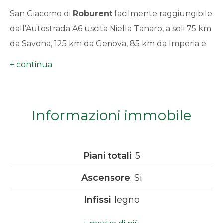
minimi
San Giacomo di
Roburent
facilmente raggiungibile
dall'Autostrada A6 uscita Niella Tanaro, a soli 75 km
Qualsiasi
da Savona, 125 km da Genova, 85 km da Imperia e
106 km da Torino, località con tutti i servizi di prima
1
necessità ideale per l'inverno e per l'estate
2
Informazioni immobile
3
4
Piani totali
: 5
Ascensore
: Si
5
Infissi
: legno
5+
Anno di costruzione
: 1973