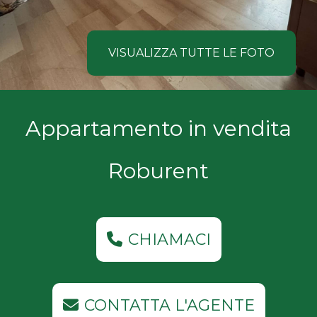
NOI
Comune
COSA
VISUALIZZA TUTTE LE FOTO
CERCANO
I
Tipologia
Appartamento in vendita
NOSTRI
-
multiscelta
CLIENTI
Roburent
Qualsiasi
CONTATTACI
Residenziali
CHIAMACI
Commerciali
CONTATTA L'AGENTE