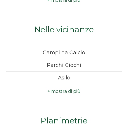
Spese condominio
: € 80
Camere
minime
Antenna Tv
: Condominiale
Nelle vicinanze
Impianto Elettrico
: A norma
Qualsiasi
Ubicazione
: Montagna
Campi da Calcio
1
Parchi Giochi
2
Asilo
3
Bar
4
Planimetrie
5