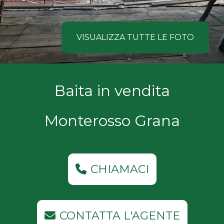
NOI
Comune
COSA
VISUALIZZA TUTTE LE FOTO
CERCANO
I
Tipologia
Baita in vendita
NOSTRI
-
multiscelta
CLIENTI
Monterosso Grana
Qualsiasi
CONTATTACI
Residenziali
CHIAMACI
Commerciali
CONTATTA L'AGENTE