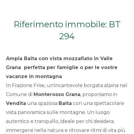
Qualsiasi
Riferimento immobile: BT
1
294
2
Ampia
Baita
con vista mozzafiato in Valle
3
Grana  perfetta per famiglie o per le vostre
vacanze in montagna
4
In Frazione Frise, un'incantevole borgata alpina nel
5
Comune di
Monterosso Grana
, proponiamo in
Vendita
una spaziosa
Baita
con una spettacolare
5+
vista panoramica sulle montagne. Un luogo
autentico e tranquillo, ideale per chi desidera
immergersi nella natura e ritrovare ritmi di vita più
Bagni