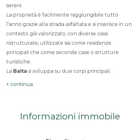
sereni.
minimi
La proprietà è facilmente raggiungibile tutto
l'anno grazie alla strada asfaltata e si inserisce in un
Qualsiasi
contesto già valorizzato, con diverse case
1
ristrutturate, utilizzate sia come residenze
principali che come seconde case o strutture
2
turistiche.
La
Baita
si sviluppa su due corpi principali:
3
Il primo, disposto su tre livelli, sviluppa
un'ampia superficie, al piano terra, cantina,
4
locali accessori e il bagno, al piano primo -
accessibile con scala esterna - una grande
Informazioni immobile
5
cucina con caminetto, una camera e una
cameretta, il piano sottotetto ha delle
altezze molto generose e si presta per
5+
realizzare un bell'ampliamento. Il tetto di