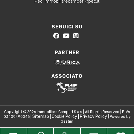
‍Pec: immobiliarecamperi@pec.it
SEGUICI SU
PARTNER
ASSOCIATO
Copyright © 2026 Immobiliare Camperi S.a.s | All Rights Reserved | P.IVA
|
Sitemap
|
Cookie Policy
|
Privacy Policy
03409490046
| Powered by
Gestim
Torna su