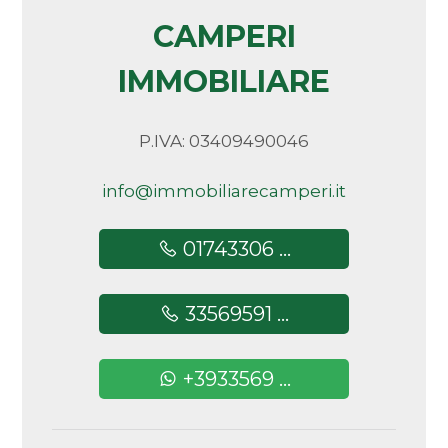
Arredato
CAMPERI
IMMOBILIARE
Nuova costruzione
Lusso
P.IVA: 03409490046
info@immobiliarecamperi.it
01743306 ...
33569591 ...
+3933569 ...