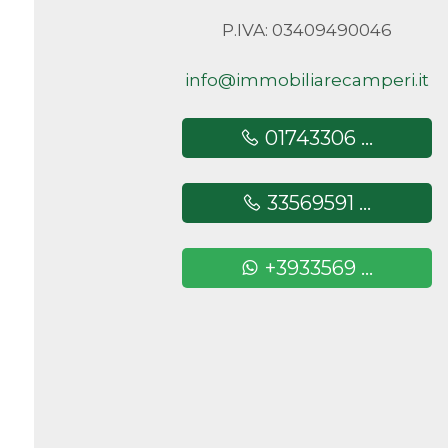
P.IVA: 03409490046
Camere
minime
info@immobiliarecamperi.it
Qualsiasi
01743306 ...
1
33569591 ...
2
+3933569 ...
3
4
5