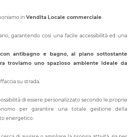
oponiamo in
Vendita
Locale commerciale
.
piano, garantendo così una facile accessibilità ed una
on antibagno e bagno, al piano sottostante
ura troviamo uno spazioso ambiente ideale da
ffaccia su strada.
ossibilità di essere personalizzato secondo le proprie
tonomo per garantire una totale gestione della
to energetico.
 cerca di avviare o ampliare la propria attività, sia per