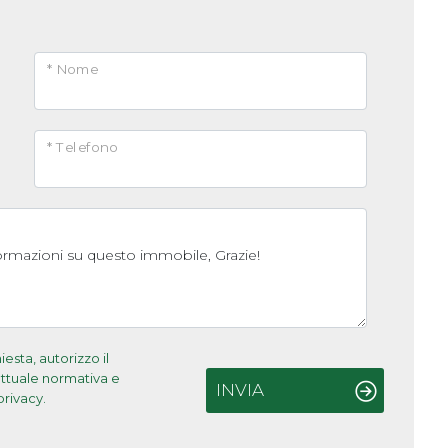
* Nome
* Telefono
sta, autorizzo il
'attuale normativa e
INVIA
privacy.