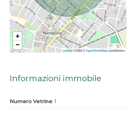
Da € 5.000.000 a € 10.000.000
Oltre € 10.000.000
+
−
Totale
Leaflet
| OSM ©
OpenStreetMap
contributors
mq
Informazioni immobile
Numero Vetrine
: 1
Locali
minimi