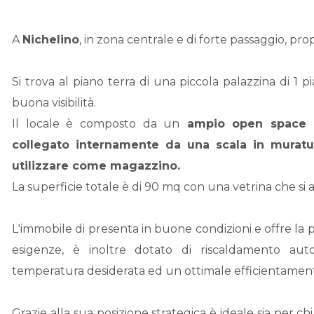
A
Nichelino
, in zona centrale e di forte passaggio, pr
Si trova al piano terra di una piccola palazzina di 1 
buona visibilità.
Il locale è composto da un
ampio open space c
collegato internamente da una scala in murat
utilizzare come magazzino.
La superficie totale è di 90 mq con una vetrina che si a
L'immobile di presenta in buone condizioni e offre la p
esigenze, è inoltre dotato di riscaldamento au
temperatura desiderata ed un ottimale efficientamen
Grazie alla sua posizione strategica è ideale sia per chi