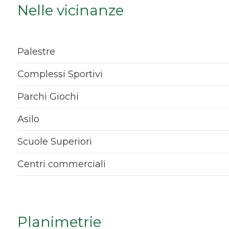
Nelle vicinanze
Qualsiasi
1
Palestre
2
Complessi Sportivi
Parchi Giochi
3
Asilo
4
Scuole Superiori
5
Centri commerciali
5+
Planimetrie
Bagni