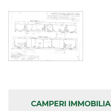
minimi
Qualsiasi
1
2
3
4
5
CAMPERI IMMOBILI
5+