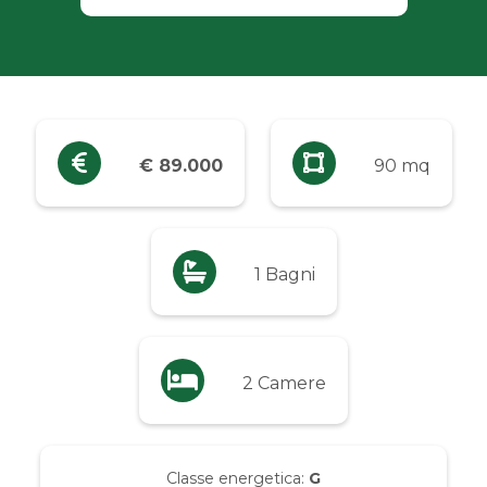
Industriali
Terreni
Prezzo
€ 89.000
90 mq
Qualsiasi
Fino a € 5.000
1 Bagni
Da € 5.000 a € 10.000
2 Camere
Da € 10.000 a € 20.000
Da € 20.000 a € 50.000
Classe energetica:
G