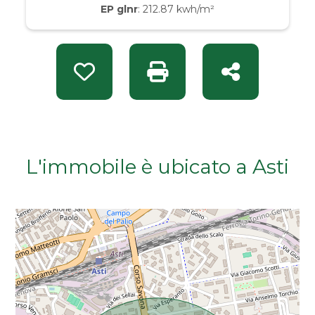
EP glnr
: 212.87 kwh/m²
Da € 50.000 a € 100.000
Da € 100.000 a € 200.000
Preferiti: Rif. INT 14780
Stampa: Rif. INT 14780
Condividi
Da € 200.000 a € 400.000
Da € 400.000 a € 600.000
L'immobile è ubicato a Asti
Da € 600.000 a € 800.000
Da € 800.000 a € 1.000.000
Da € 1.000.000 a € 2.000.000
Da € 2.000.000 a € 5.000.000