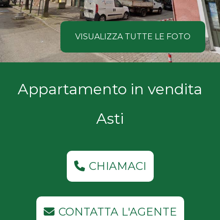
NOI
Comune
COSA
VISUALIZZA TUTTE LE FOTO
CERCANO
I
Tipologia
Appartamento in vendita
NOSTRI
-
multiscelta
CLIENTI
Asti
Qualsiasi
CONTATTACI
Residenziali
CHIAMACI
Commerciali
CONTATTA L'AGENTE