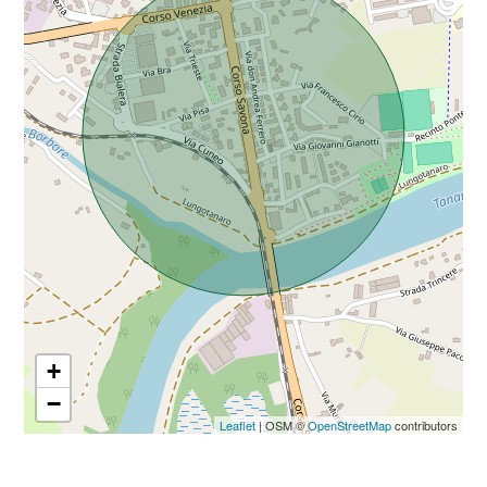
Da € 5.000.000 a € 10.000.000
Oltre € 10.000.000
Totale
mq
+
−
Locali
Leaflet
| OSM ©
OpenStreetMap
contributors
minimi