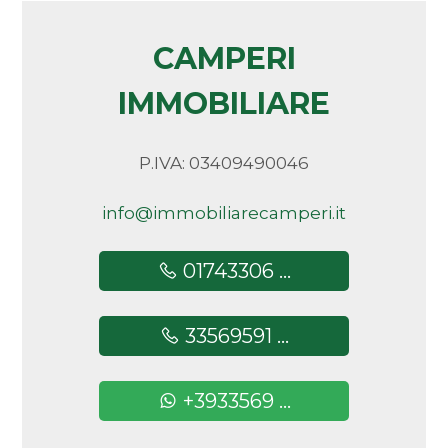
Arredato
CAMPERI
Nuova costruzione
IMMOBILIARE
Lusso
P.IVA: 03409490046
info@immobiliarecamperi.it
01743306 ...
33569591 ...
+3933569 ...