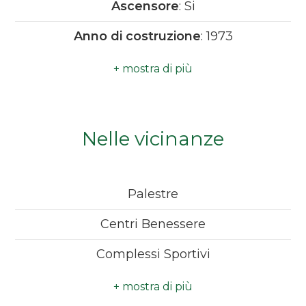
Ascensore
: Si
Camere
Anno di costruzione
: 1973
minime
Spese condominio
: € 170
Qualsiasi
1
Nelle vicinanze
2
Palestre
3
Centri Benessere
4
Complessi Sportivi
Piste Ciclabili
5