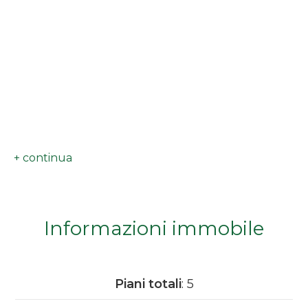
minimi
Qualsiasi
1
2
3
4
Informazioni immobile
5
Piani totali
: 5
5+