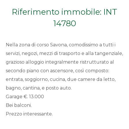
Qualsiasi
Riferimento immobile: INT
14780
1
2
Nella zona di corso Savona, comodissimo a tutti i
servizi, negozi, mezzi di trasporto e alla tangenziale,
3
grazioso alloggio integralmente ristrutturato al
secondo piano con ascensore, così composto:
4
entrata, soggiorno, cucina, due camere da letto,
bagno, cantina, e posto auto.
5
Garage €. 13.000
Bei balconi.
5+
Prezzo interessante.
Bagni