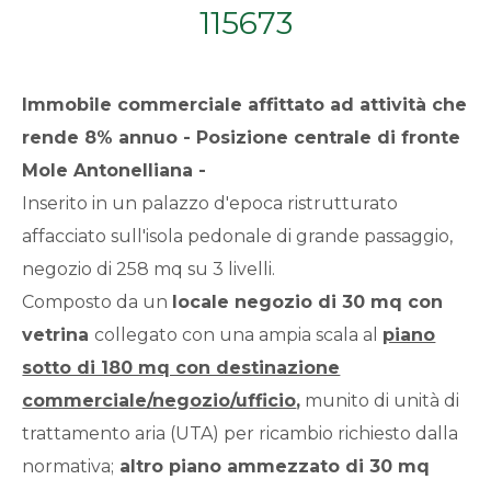
115673
Qualsiasi
1
Immobile commerciale affittato ad attività che
rende 8% annuo - Posizione centrale di fronte
2
Mole Antonelliana -
Inserito in un palazzo d'epoca ristrutturato
3
affacciato sull'isola pedonale di grande passaggio,
negozio di 258 mq su 3 livelli.
4
Composto da un
locale negozio di 30 mq con
vetrina
collegato con una ampia scala al
piano
5
sotto di 180 mq con destinazione
commerciale/negozio/ufficio
,
munito di unità di
5+
trattamento aria (UTA) per ricambio richiesto dalla
normativa;
altro piano ammezzato di 30 mq
Bagni