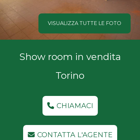
NOI
Comune
COSA
VISUALIZZA TUTTE LE FOTO
CERCANO
I
Tipologia
Show room in vendita
NOSTRI
-
multiscelta
CLIENTI
Torino
Qualsiasi
CONTATTACI
Residenziali
CHIAMACI
Commerciali
CONTATTA L'AGENTE