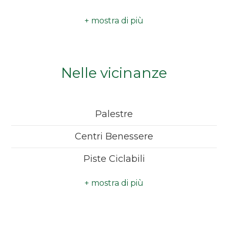
Investimento
Camere
minime
Qualsiasi
Nelle vicinanze
1
Palestre
2
Centri Benessere
3
Piste Ciclabili
Parchi Giochi
4
Trasporti Pubblici
5
Asilo