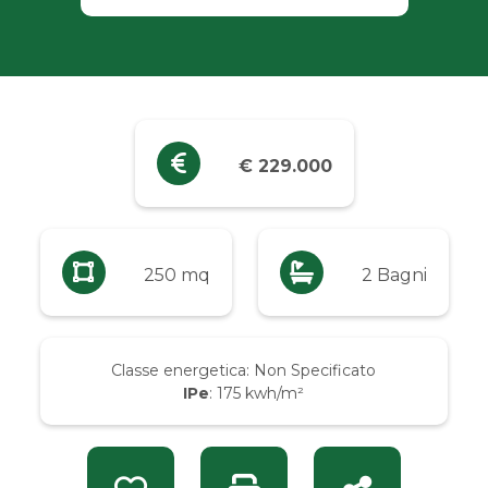
Industriali
Terreni
Prezzo
€ 229.000
Qualsiasi
Fino a € 5.000
250 mq
2 Bagni
Da € 5.000 a € 10.000
Classe energetica:
Non Specificato
IPe
: 175 kwh/m²
Da € 10.000 a € 20.000
Da € 20.000 a € 50.000