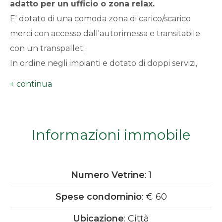
adatto per un ufficio o zona relax.
minimi
E' dotato di una comoda zona di carico/scarico
merci con accesso dall'autorimessa e transitabile
Qualsiasi
con un transpallet;
In ordine negli impianti e dotato di doppi servizi,
1
Affittato ad una attvità commerciale che genera
alta reddittività.
2
3
Informazioni immobile
4
Numero Vetrine
: 1
5
Spese condominio
: € 60
5+
Ubicazione
: Città