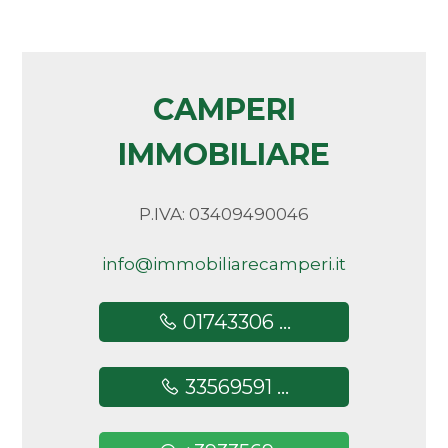
CAMPERI
IMMOBILIARE
P.IVA: 03409490046
info@immobiliarecamperi.it
01743306 ...
33569591 ...