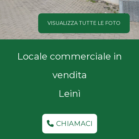
NOI
Comune
COSA
VISUALIZZA TUTTE LE FOTO
CERCANO
I
Tipologia
Locale commerciale in
NOSTRI
-
multiscelta
CLIENTI
vendita
Qualsiasi
CONTATTACI
Leinì
Residenziali
Commerciali
CHIAMACI