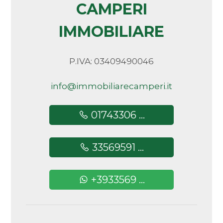
CAMPERI
Arredato
IMMOBILIARE
Nuova costruzione
P.IVA: 03409490046
Lusso
info@immobiliarecamperi.it
01743306 ...
33569591 ...
+3933569 ...