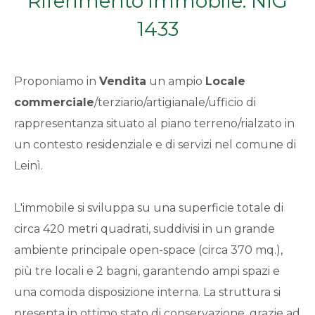
Riferimento immobile: NIG
Qualsiasi
1433
1
Proponiamo in
Vendita
un ampio
Locale
2
commerciale
/terziario/artigianale/ufficio di
rappresentanza situato al piano terreno/rialzato in
3
un contesto residenziale e di servizi nel comune di
Leinì.
4
L'immobile si sviluppa su una superficie totale di
5
circa 420 metri quadrati, suddivisi in un grande
ambiente principale open-space (circa 370 mq.),
5+
più tre locali e 2 bagni, garantendo ampi spazi e
una comoda disposizione interna. La struttura si
Bagni
presenta in ottimo stato di conservazione, grazie ad