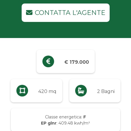
Industriali
CONTATTA L'AGENTE
Terreni
Prezzo
Qualsiasi
€ 179.000
Fino a € 5.000
Da € 5.000 a € 10.000
420 mq
2 Bagni
Da € 10.000 a € 20.000
Classe energetica:
F
EP glnr
: 409.48 kwh/m²
Da € 20.000 a € 50.000