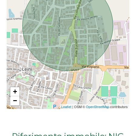
Da € 5.000.000 a € 10.000.000
Oltre € 10.000.000
Totale
mq
+
−
Leaflet
| OSM ©
OpenStreetMap
contributors
Locali
minimi