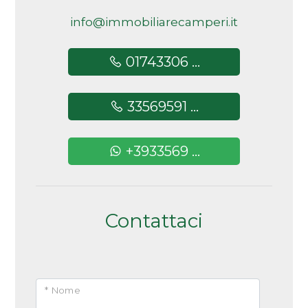
5+
info@immobiliarecamperi.it
01743306 ...
Altre
opzioni
33569591 ...
-
multiscelta
+3933569 ...
Giardino
Posto auto/Box
Contattaci
Balcone/Terrazzo
Ascensore
* Nome