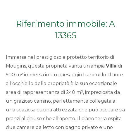
Qualsiasi
Riferimento immobile: A
1
13365
2
Immersa nel prestigioso e protetto territorio di
3
Mougins, questa proprietà vanta un'ampia
Villa
di
500 m² immersa in un paesaggio tranquillo. Il fiore
4
all'occhiello della proprietà è la sua eccezionale
5
area di rappresentanza di 240 m², impreziosita da
un grazioso camino, perfettamente collegata a
5+
una spaziosa cucina attrezzata che può ospitare sia
pranzi al chiuso che all'aperto. Il piano terra ospita
due camere da letto con bagno privato e uno
Bagni