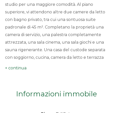
studio per una maggiore comodità. Al piano
minimi
superiore, vi attendono altre due camere da letto
con bagno privato, tra cui una sontuosa suite
Qualsiasi
padronale di 45 m². Completano la proprietà una
1
camera di servizio, una palestra completamente
attrezzata, una sala cinema, una sala giochi e una
2
sauna rigenerante. Una casa del custode separata
con soggiorno, cucina, camera da letto e terrazza
3
privata completa il complesso. Il tutto immerso in
un lussureggiante paesaggio esterno di 3.210 m²,
4
punteggiato da eleganti palme e da
un'incantevole piscina, il tutto esposto a sud per il
Informazioni immobile
5
massimo del lusso. Inoltre, un garage doppio
accresce il fascino della proprietà, rendendola un
5+
vero gioiello a Mougins.