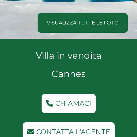
NOI
Comune
COSA
VISUALIZZA TUTTE LE FOTO
CERCANO
I
Tipologia
Villa in vendita
NOSTRI
-
multiscelta
CLIENTI
Cannes
Qualsiasi
CONTATTACI
Residenziali
CHIAMACI
Commerciali
CONTATTA L'AGENTE