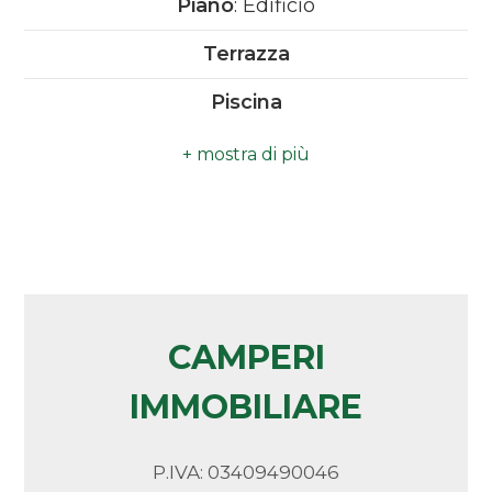
Piano
: Edificio
Camere
Terrazza
minime
Piscina
Qualsiasi
Vista Mare
Vicinanza Mare
1
2
3
CAMPERI
IMMOBILIARE
4
5
P.IVA: 03409490046