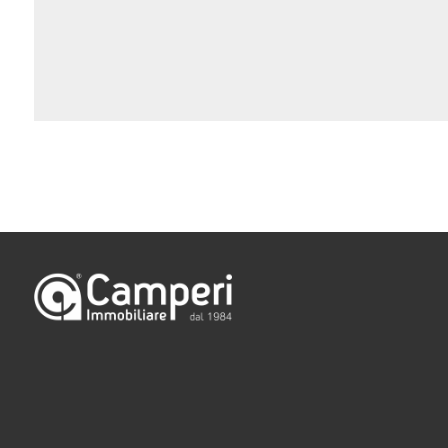
minimi
Qualsiasi
1
2
3
4
5
5+