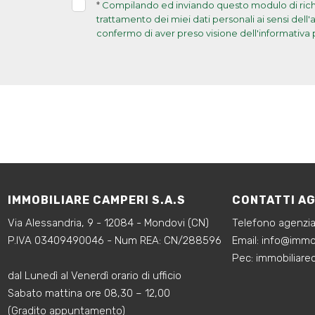
*
Compilando ed inviando questo modulo di richie
trattamento dei miei dati personali ai sensi dell
confermo di aver preso visione dell'informativa 
IMMOBILIARE CAMPERI S.A.S
CONTATTI A
Via Alessandria, 9 - 12084 - Mondovi (CN)
Telefono agenzi
P.IVA 03409490046 - Num REA: CN/288596
‍Email:
info@immob
‍Pec: immobiliar
dal Lunedì al Venerdì orario di ufficio
Sabato mattina ore 08,30 – 12,00
(Gradito appuntamento)