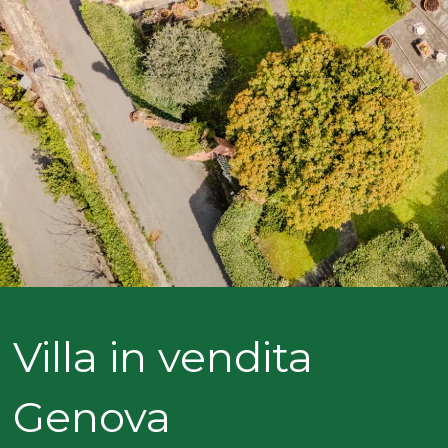
NOI
Comune
COSA
CERCANO
I
Tipologia
NOSTRI
-
multiscelta
CLIENTI
Qualsiasi
CONTATTACI
Residenziali
Villa in vendita
Commerciali
Genova