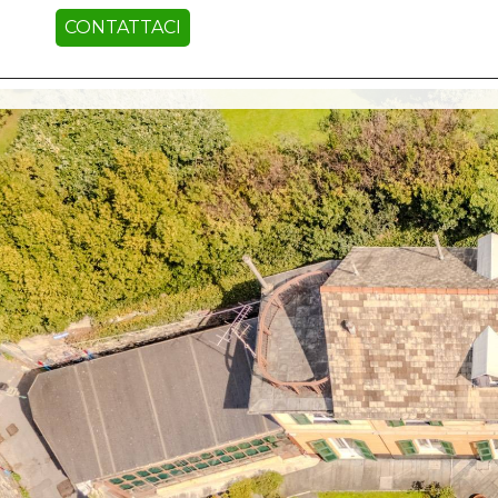
CONTATTACI
HOME PAGE
CH
Contratto
HOME
Qualsiasi
PAGE
Vendita
CHI SIAMO
Affitto
IMMOBILI
VALUTA
Scegli
dove
IMMOBILE
cercare
LAVORA
Provincia
CON