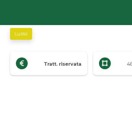
Industriali
Terreni
Lusso
Prezzo
Qualsiasi
Tratt. riservata
4
Fino a € 5.000
Da € 5.000 a € 10.000
Da € 10.000 a € 20.000
Da € 20.000 a € 50.000