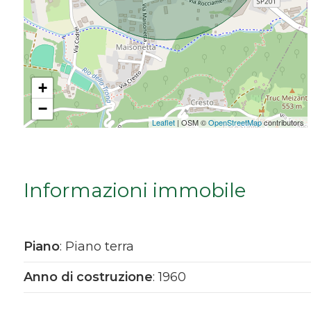
Da € 5.000.000 a € 10.000.000
Oltre € 10.000.000
+
−
Totale
Leaflet
| OSM ©
OpenStreetMap
contributors
mq
Informazioni immobile
Piano
: Piano terra
Locali
Anno di costruzione
: 1960
minimi