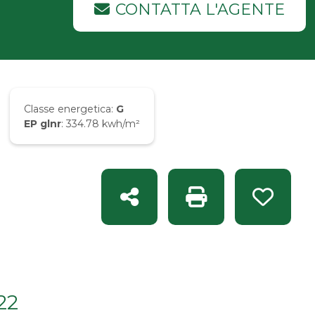
CONTATTA L'AGENTE
Classe energetica:
G
EP glnr
: 334.78 kwh/m²
Condividi
Stampa: Rif. CC 101
Preferit
22