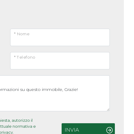
* Nome
* Telefono
sta, autorizzo il
'attuale normativa e
INVIA
privacy.