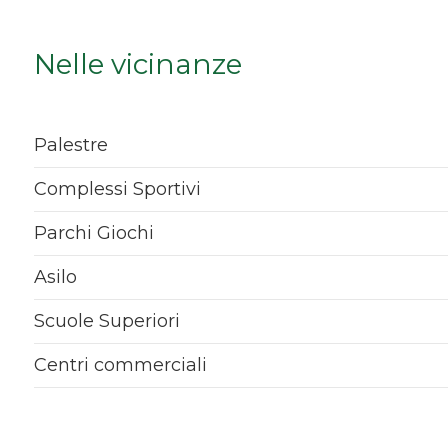
Qualsiasi
Nelle vicinanze
1
2
Palestre
Complessi Sportivi
3
Parchi Giochi
4
Asilo
5
Scuole Superiori
Centri commerciali
5+
Bagni