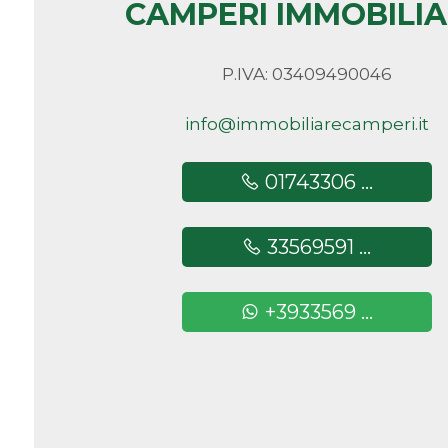
CAMPERI IMMOBILI
Camere
P.IVA: 03409490046
minime
info@immobiliarecamperi.it
Qualsiasi
01743306 ...
1
33569591 ...
2
3
+3933569 ...
4
5