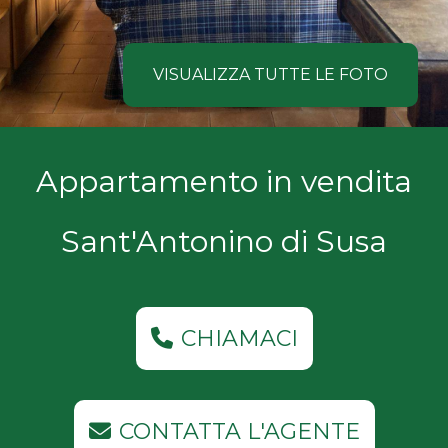
NOI
Comune
COSA
VISUALIZZA TUTTE LE FOTO
CERCANO
I
Tipologia
Appartamento in vendita
NOSTRI
-
multiscelta
CLIENTI
Sant'Antonino di Susa
Qualsiasi
CONTATTACI
Residenziali
CHIAMACI
Commerciali
CONTATTA L'AGENTE