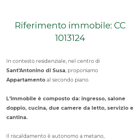
Qualsiasi
Riferimento immobile: CC
1
1013124
2
In contesto residenziale, nel centro di
3
Sant'Antonino di Susa
, proponiamo
Appartamento
al secondo piano.
4
5
L'immobile è composto da: ingresso, salone
doppio, cucina, due camere da letto, servizio e
5+
cantina.
Il riscaldamento è autonomo a metano,
Bagni