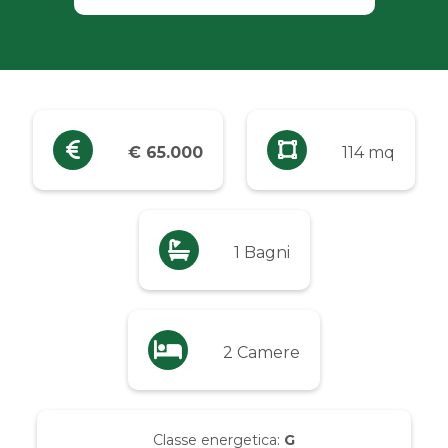
Industriali
Terreni
Prezzo
€ 65.000
114 mq
Qualsiasi
Fino a € 5.000
1 Bagni
Da € 5.000 a € 10.000
2 Camere
Da € 10.000 a € 20.000
Da € 20.000 a € 50.000
Classe energetica:
G