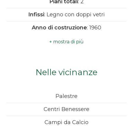
Piani totali
: 2
Camere
Infissi
: Legno con doppi vetri
minime
Anno di costruzione
: 1960
Qualsiasi
Infissi in legno
1
Nelle vicinanze
2
3
Palestre
4
Centri Benessere
Campi da Calcio
5