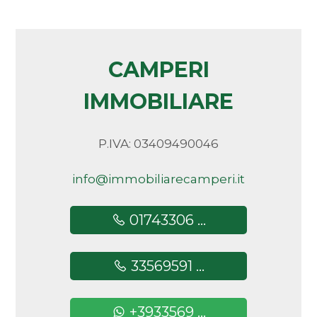
Bar
Arredato
Uffici postali
Nuova costruzione
Centri commerciali
CAMPERI
Uffici comunali
IMMOBILIARE
Lusso
P.IVA: 03409490046
info@immobiliarecamperi.it
01743306 ...
33569591 ...
+3933569 ...