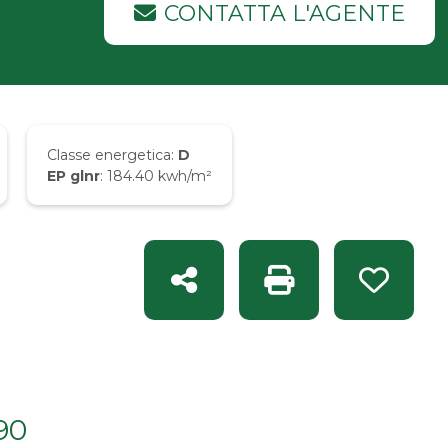
CONTATTA L'AGENTE
Classe energetica:
D
EP glnr
: 184.40 kwh/m²
Condividi
Stampa: Rif. CG 91
Preferit
90