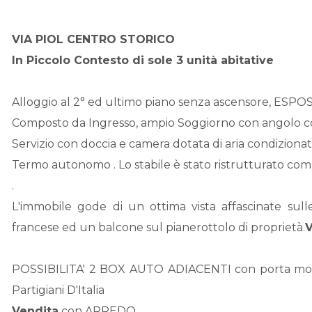
VIA PIOL CENTRO STORICO
In Piccolo Contesto di sole 3 unità abitative
Alloggio al 2° ed ultimo piano senza ascensore, E
Composto da Ingresso, ampio Soggiorno con angolo co
Servizio con doccia e camera dotata di aria condizionat
Termo autonomo . Lo stabile è stato ristrutturato co
.
L'immobile gode di un ottima vista affascinate sull
francese ed un balcone sul pianerottolo di proprietà.
V
POSSIBILITA' 2 BOX AUTO ADIACENTI con porta motor
Partigiani D'Italia
Vendita
con ARREDO