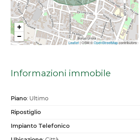
Da € 5.000.000 a € 10.000.000
+
Oltre € 10.000.000
−
Leaflet
| OSM ©
OpenStreetMap
contributors
Totale
mq
Informazioni immobile
Piano
: Ultimo
Ripostiglio
Locali
Impianto Telefonico
minimi
Ubicazione
: Città