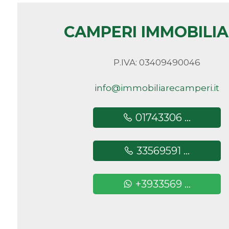
Camere
CAMPERI IMMOBILI
minime
P.IVA: 03409490046
Qualsiasi
info@immobiliarecamperi.it
1
01743306 ...
2
33569591 ...
3
+3933569 ...
4
5