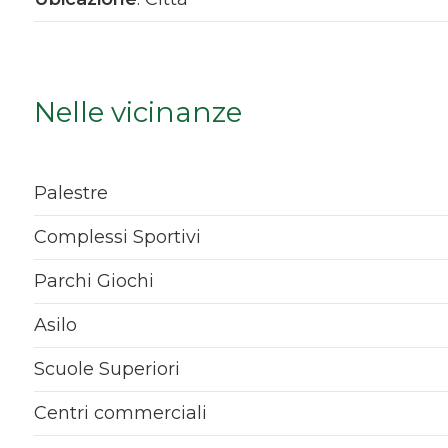
Qualsiasi
1
Nelle vicinanze
2
Palestre
3
Complessi Sportivi
4
Parchi Giochi
5
Asilo
Scuole Superiori
5+
Centri commerciali
Bagni