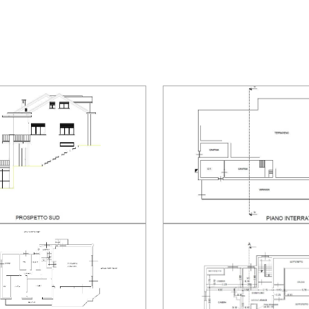
piano superiore ed un raffinato bagno con rivestimento
La zona notte al primo piano è composta da accogl
privato e zona armadi e da altre due comode camere 
Questa bellissima
Villa
ha come pertinenze un partico
con affaccio sulla collina, questa terrazza coperta e inv
una palestra privata o anche solo un incantevole gi
termica, due autorimesse di cui box doppio con acces
piscina fuori terra.
La
Villa
si presenta in buone condizioni, recentemente so
Gli appartamenti si possono anche vendere separata
Posizione
a poca distanza dal centro di
Lanzo Torinese
a soli
30 minuti da Torino e dall'aeroporto di Caselle T.se,
10 minuti dal Golf dei Roveri e da 1.30 h
dal confine francese.