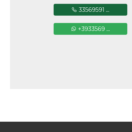
33569591 ...
Camere
minime
+3933569 ...
Qualsiasi
1
2
3
4
5