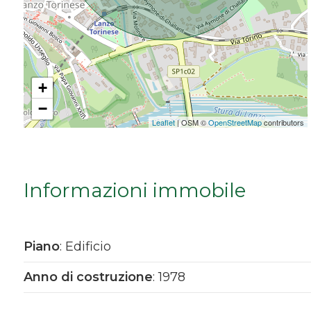
Da € 5.000.000 a € 10.000.000
Oltre € 10.000.000
+
−
Totale
Leaflet
| OSM ©
OpenStreetMap
contributors
mq
Informazioni immobile
Piano
: Edificio
Locali
Anno di costruzione
: 1978
minimi