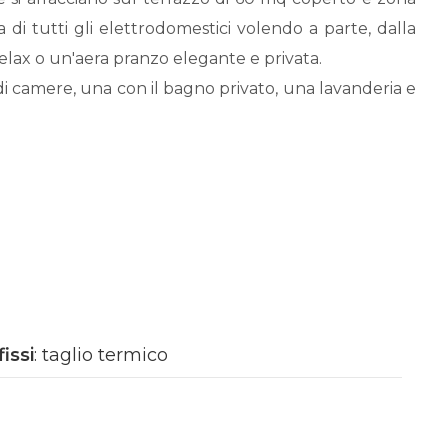
a di tutti gli elettrodomestici volendo a parte, dalla
elax o un'aera pranzo elegante e privata.
 camere, una con il bagno privato, una lavanderia e
erreno l'alloggio è composto da ingresso, cucina
tto con cabina armadi.
ta panoramica.
 potenzialità di personalizzazioni.
vello posizionato al piano terreno l'ampia zona giorno
fissi
: taglio termico
n salone ampio, luminoso con zona pranzo dotato di
rrazzo di 30 mq coperto lo rende davvero unico e
l'affaccio sul terrazzo, il disimpegno con accesso al