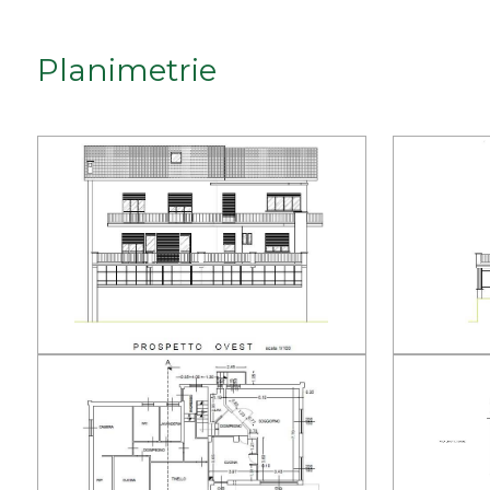
Qualsiasi
Planimetrie
1
2
3
4
5
5+
Bagni