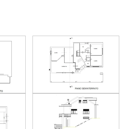
 in maiolica originale.
iente salottino, dalla camera padronale con bagno
da letto con bagno.
larissimo loggiato, una vetrata panoramica di 41 mq
etriata offre molteplici soluzioni, la più particolare è
ardino d'inverno. Inoltre, due cantine, la centrale
so dal giardino privato dove al momento è posta una
no stati eseguiti lavori di ripristino.
mente