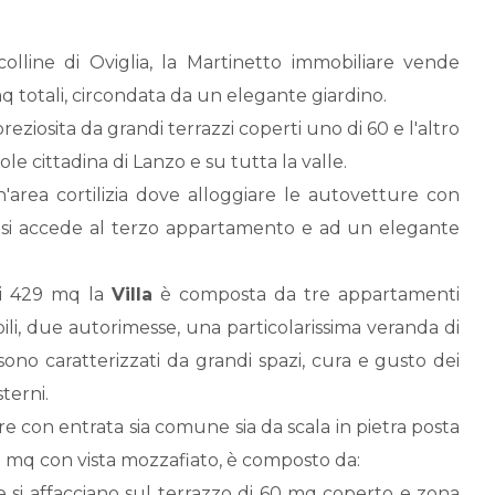
olline di Oviglia, la Martinetto immobiliare vende
q totali, circondata da un elegante giardino.
reziosita da grandi terrazzi coperti uno di 60 e l'altro
le cittadina di Lanzo e su tutta la valle.
area cortilizia dove alloggiare le autovetture con
cui si accede al terzo appartamento e ad un elegante
 di 429 mq la
Villa
è composta da tre appartamenti
i, due autorimesse, una particolarissima veranda di
sono caratterizzati da grandi spazi, cura e gusto dei
terni.
ore con entrata sia comune sia da scala in pietra posta
5 mq con vista mozzafiato, è composto da:
e si affacciano sul terrazzo di 60 mq coperto e zona