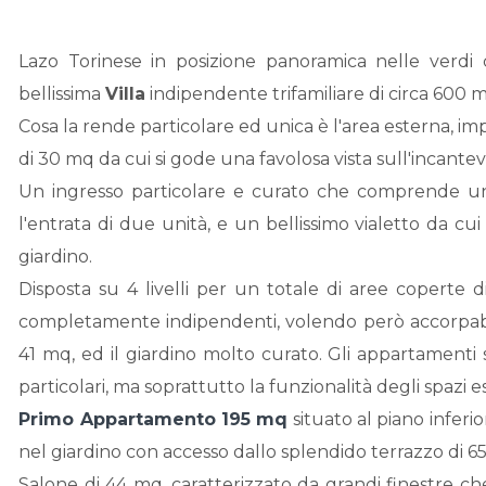
Lazo Torinese in posizione panoramica nelle verdi c
bellissima
Villa
indipendente trifamiliare di circa 600 m
Cosa la rende particolare ed unica è l'area esterna, imp
di 30 mq da cui si gode una favolosa vista sull'incantevo
Un ingresso particolare e curato che comprende un'
l'entrata di due unità, e un bellissimo vialetto da 
giardino.
Disposta su 4 livelli per un totale di aree coperte
completamente indipendenti, volendo però accorpabil
41 mq, ed il giardino molto curato. Gli appartamenti 
particolari, ma soprattutto la funzionalità degli spazi es
Primo Appartamento 195 mq
situato al piano inferi
nel giardino con accesso dallo splendido terrazzo di 6
Salone di 44 mq, caratterizzato da grandi finestre ch