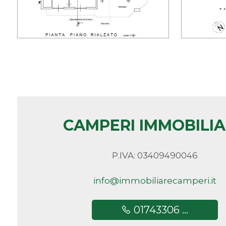
minimi
Qualsiasi
1
2
CAMPERI IMMOBILI
3
P.IVA: 03409490046
4
info@immobiliarecamperi.it
5
01743306 ...
5+