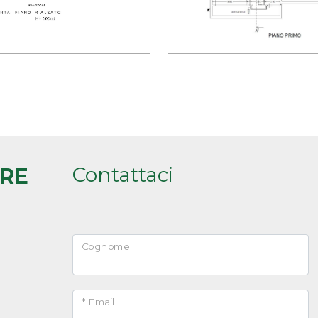
Visita il nostro sito:
https://www.martinetto.it/
cercaci anche su Facebook e Istagram
Contattaci
ARE
Cognome
* Email