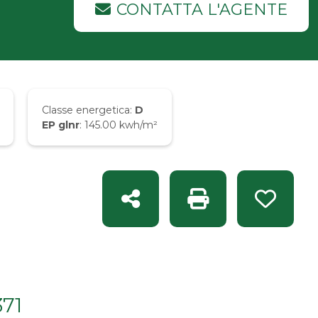
CONTATTA L'AGENTE
Classe energetica:
D
EP glnr
: 145.00 kwh/m²
Condividi
Stampa: Rif. MAR 1
Preferit
371