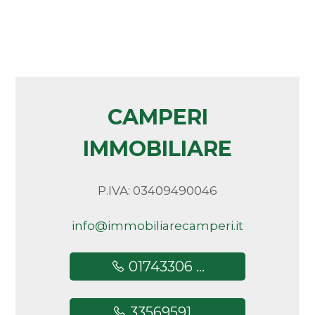
5+
Altre
opzioni
-
CAMPERI
multiscelta
IMMOBILIARE
Giardino
P.IVA: 03409490046
Posto auto/Box
info@immobiliarecamperi.it
Balcone/Terrazzo
01743306 ...
Ascensore
33569591 ...