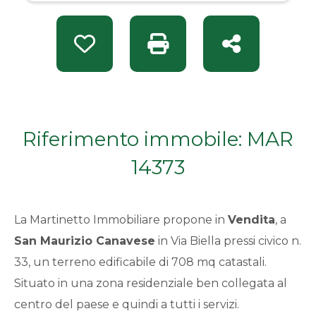
Da € 50.000 a € 100.000
Preferiti: Rif. MAR 14373
Stampa: Rif. MAR 14373
Condividi
Da € 100.000 a € 200.000
Da € 200.000 a € 400.000
Riferimento immobile: MAR
Da € 400.000 a € 600.000
14373
Da € 600.000 a € 800.000
La Martinetto Immobiliare propone in
Vendita
, a
Da € 800.000 a € 1.000.000
San Maurizio Canavese
in Via Biella pressi civico n.
33, un terreno edificabile di 708 mq catastali.
Da € 1.000.000 a € 2.000.000
Situato in una zona residenziale ben collegata al
centro del paese e quindi a tutti i servizi.
Da € 2.000.000 a € 5.000.000