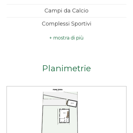
cercaci anche su Facebook e Istagram
minimi
Campi da Calcio
Calcola il tuo mutuo sul nostro sito:
www.affida.credit/agente/5fca640ef21fd0352c0dc36
Qualsiasi
Complessi Sportivi
Piste Ciclabili
1
Parchi Giochi
2
Stazione Ferroviaria
Planimetrie
3
Asilo
Scuole Elementari
4
Scuole Medie
5
Bar
5+