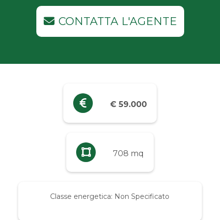
Industriali
CONTATTA L'AGENTE
Terreni
Prezzo
Qualsiasi
€ 59.000
Fino a € 5.000
Da € 5.000 a € 10.000
708 mq
Da € 10.000 a € 20.000
Classe energetica:
Non Specificato
Da € 20.000 a € 50.000