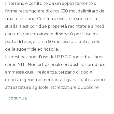
Il terreno,è costituito da un appezzamento di
forma rettangolare di circa 650 mq, delimitato da
Da € 5.000.000 a € 10.000.000
una recinzione. Confina a ovest e a sud con la
strada, a est con due proprietà recintate e a nord
Oltre € 10.000.000
con un'area con vincolo di servitù per l'uso da
parte di terzi, di circa 60 mq, esclusa dal calcolo
Totale
della superficie edificabile.
mq
La destinazione d'uso del P.R.G.C. individua l'area
come Nf1 - Nuclei frazionali con destinazioni d'uso
ammesse quali: residenza, terziario di tipo A,
deposito generi alimentari, artigianato, abitazioni e
attrezzature agricole, attrezzature pubbliche.
L'indice di utilizzo fondiario è pari a 0,14 mq/mq,
Locali
mentre il rapporto di copertura è fissato in ¼ della
minimi
superficie fondiaria, con la possibilità di sviluppare