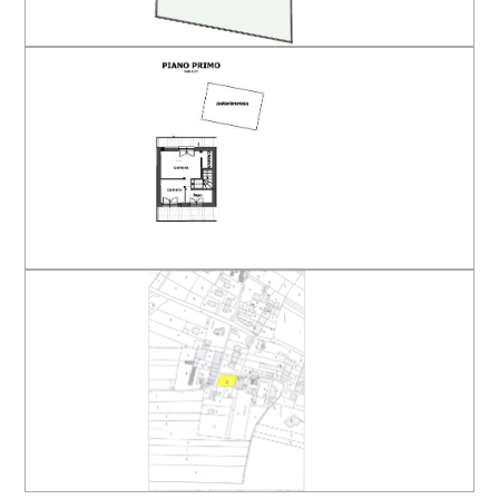
Camere
minime
Qualsiasi
1
2
3
4
5