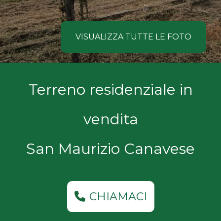
NOI
Comune
COSA
VISUALIZZA TUTTE LE FOTO
CERCANO
I
Tipologia
Terreno residenziale in
NOSTRI
-
multiscelta
CLIENTI
vendita
Qualsiasi
CONTATTACI
San Maurizio Canavese
Residenziali
Commerciali
CHIAMACI