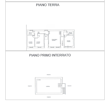
Arredato
Nuova costruzione
Lusso