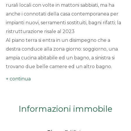
rurali locali con volte in mattoni sabbiati, ma ha
minimi
anche i connotati della casa contemporanea per
impianti nuovi, serramenti sostituiti, bagni rifatti; la
Qualsiasi
ristrutturazione risale al 2023
1
Al piano terra si entra in un disimpegno che a
destra conduce alla zona giorno: soggiorno, una
2
ampia cucina abitabile ed un bagno, a sinistra si
trovano due belle camere ed un altro bagno.
3
Volendo potrebbe essere un appartamento
indipendente al piano terra.
4
Una scala ad una rampa conduce al primo piano
dove si trova un'ampia seconda cucina, due
Informazioni immobile
5
camere da letto, uno studio con panoramica
vetrata sulla valle ed un bagno.
5+
Per come è strutturata la casa, si potrebbe