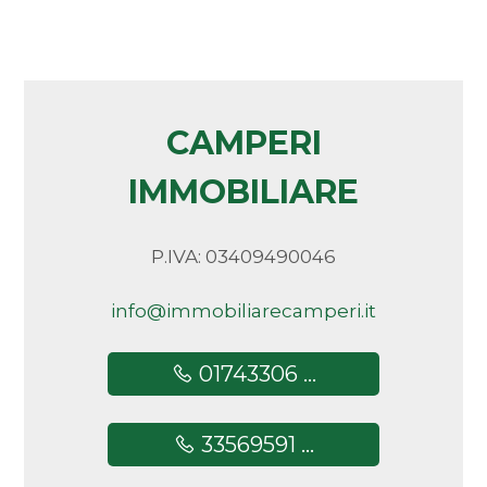
CAMPERI
IMMOBILIARE
P.IVA: 03409490046
info@immobiliarecamperi.it
01743306 ...
33569591 ...