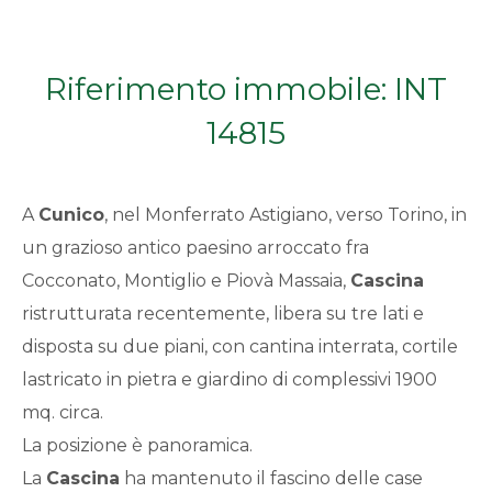
Qualsiasi
Riferimento immobile: INT
1
14815
2
A
Cunico
, nel Monferrato Astigiano, verso Torino, in
3
un grazioso antico paesino arroccato fra
Cocconato, Montiglio e Piovà Massaia,
Cascina
4
ristrutturata recentemente, libera su tre lati e
5
disposta su due piani, con cantina interrata, cortile
lastricato in pietra e giardino di complessivi 1900
5+
mq. circa.
La posizione è panoramica.
La
Cascina
ha mantenuto il fascino delle case
Bagni