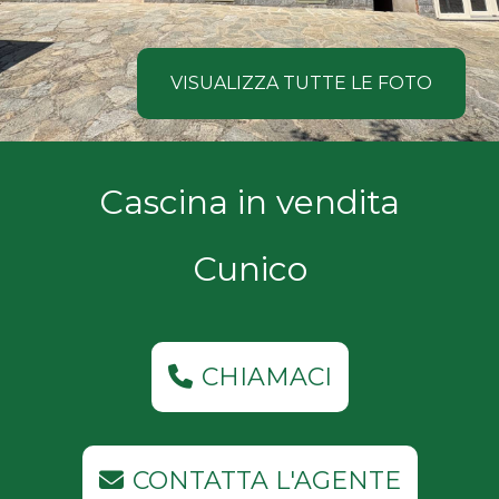
NOI
Comune
COSA
VISUALIZZA TUTTE LE FOTO
CERCANO
I
Tipologia
Cascina in vendita
NOSTRI
-
multiscelta
CLIENTI
Cunico
Qualsiasi
CONTATTACI
Residenziali
CHIAMACI
Commerciali
CONTATTA L'AGENTE