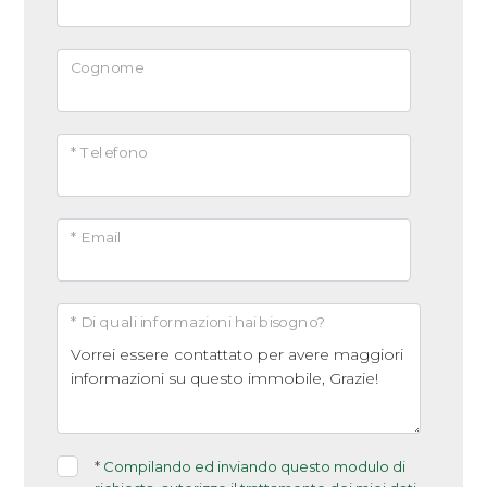
Arredato
Vista Mare
Cognome
Nuova costruzione
Vicinanza Mare
Lusso
* Telefono
* Email
* Di quali informazioni hai bisogno?
*
Compilando ed inviando questo modulo di