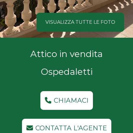
NOI
Comune
COSA
VISUALIZZA TUTTE LE FOTO
CERCANO
I
Tipologia
Attico in vendita
NOSTRI
-
multiscelta
CLIENTI
Ospedaletti
Qualsiasi
CONTATTACI
Residenziali
CHIAMACI
Commerciali
CONTATTA L'AGENTE