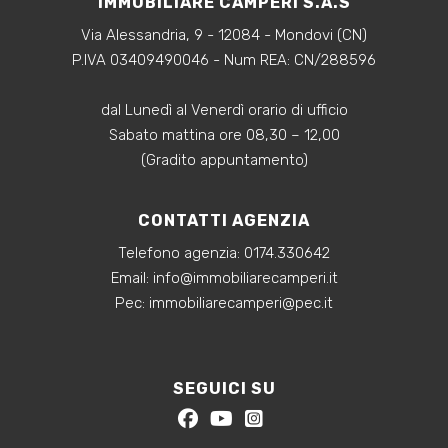
IMMOBILIARE CAMPERI S.A.S
Via Alessandria, 9 - 12084 - Mondovi (CN)
P.IVA 03409490046 - Num REA: CN/288596
dal Lunedì al Venerdì orario di ufficio
Sabato mattina ore 08,30 – 12,00
(Gradito appuntamento)
CONTATTI AGENZIA
Telefono agenzia:
0174.330642
‍Email:
info@immobiliarecamperi.it
‍Pec: immobiliarecamperi@pec.it
SEGUICI SU