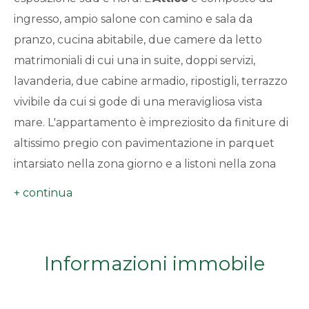
minimi
ingresso, ampio salone con camino e sala da
pranzo, cucina abitabile, due camere da letto
Qualsiasi
matrimoniali di cui una in suite, doppi servizi,
lavanderia, due cabine armadio, ripostigli, terrazzo
1
vivibile da cui si gode di una meravigliosa vista
mare. L'appartamento è impreziosito da finiture di
2
altissimo pregio con pavimentazione in parquet
intarsiato nella zona giorno e a listoni nella zona
3
notte, ceramica nei bagni, persiane in legno
laccato, infissi in legno laccato con doppio vetro,
4
aria condizionata. Annesso e incluso nel prezzo di
Vendita
box auto e cantina. Nel realizzare la
5
Informazioni immobile
ristrutturazione di quello che era il "Grand Hotel
de La Reine" , uno degli obiettivi primari della
5+
progettazione è stata l'attenzione per gli spazi