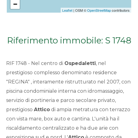
−
Qualsiasi
Leaflet
| OSM ©
OpenStreetMap
contributors
1
Riferimento immobile: S 1748
2
3
RIF 1748 - Nel centro di
Ospedaletti
, nel
prestigioso complesso denominato residence
4
"REGINA" , interamente ristrutturato nel 2007, con
piscina condominiale interna con idromassaggio,
5
servizio di portineria e parco secolare privato,
prestigioso
Attico
di ampia metratura con terrazzo
5+
con vista mare, box auto e cantina. L'unità ha il
riscaldamento centralizzato e ha due arie con
Bagni
esposizione sud e nord. L'
Attico
è composto da