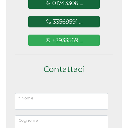
01743306 ...
33569591 ...
+3933569 ...
Contattaci
* Nome
Cognome