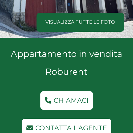
NOI
Comune
COSA
VISUALIZZA TUTTE LE FOTO
CERCANO
I
Tipologia
Appartamento in vendita
NOSTRI
-
multiscelta
CLIENTI
Roburent
Qualsiasi
CONTATTACI
Residenziali
CHIAMACI
Commerciali
CONTATTA L'AGENTE