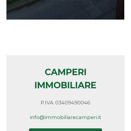
Contattaci per maggiori informazioni o per una
Arredato
visita.
Nuova costruzione
Lusso
CAMPERI
IMMOBILIARE
P.IVA: 03409490046
info@immobiliarecamperi.it