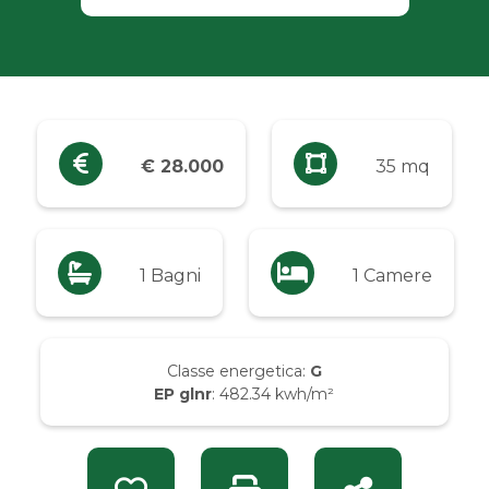
Industriali
Terreni
Prezzo
€ 28.000
35 mq
Qualsiasi
Fino a € 5.000
1 Bagni
1 Camere
Da € 5.000 a € 10.000
Classe energetica:
G
EP glnr
: 482.34 kwh/m²
Da € 10.000 a € 20.000
Da € 20.000 a € 50.000