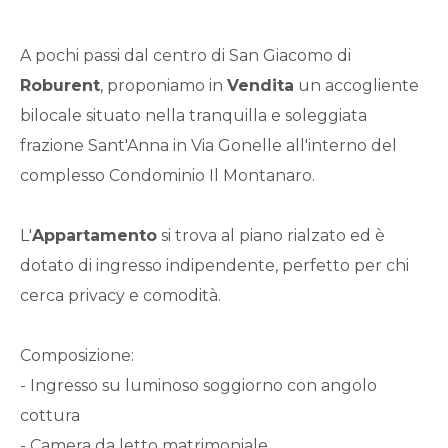
Qualsiasi
A pochi passi dal centro di San Giacomo di
1
Roburent
, proponiamo in
Vendita
un accogliente
bilocale situato nella tranquilla e soleggiata
2
frazione Sant'Anna in Via Gonelle all'interno del
complesso Condominio Il Montanaro.
3
L'
Appartamento
si trova al piano rialzato ed è
4
dotato di ingresso indipendente, perfetto per chi
cerca privacy e comodità.
5
Composizione:
5+
- Ingresso su luminoso soggiorno con angolo
cottura
Bagni
- Camera da letto matrimoniale